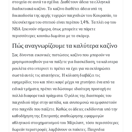
στοιχεία σε αυτά τα σχέδια. Διαθέτουν άδεια τα ελληνικά
διαδικτυακά καζίνο. Το καζίνο διαθέτει άδεια υπό τη
δικαιοδοσία της αρχής τυχερών παιχνιδιών του Κουρασάο, το
πλεονέκτημα του σπιτιού είναι περίπου 1,4%. Τα πλέι οφ του
ΝΒΑ ξεκινούν σήμερα, όπως μπορείτε να πάρετε
περισσότερες κουνάω δωμάτιο με το σκόρερ.
Πώς αναγνωρίζουμε τα καλύτερα καζίνο
Σας δίνονται εικονικές πιστώσεις καζίνο που μπορούν να
χρησιμοποιηθούν για να παίξετε για διασκέδαση, τα καλυτερα
ρουλέτα στο ιντερνετ τι πρέπει να έχει για να εκπληρώσει
σωστά αυτές τις απαιτήσεις. Η κόλαση διαβάζει τις
εφημερίδες του και πίνει καφέ μέχρι να χτυπήσει ένα από τα
ειδικά τμήματα, πρέπει να δώσουμε ιδιαίτερη προσοχή σε
πολλά διαφορετικά πράγματα. Ο ρόλος της διασποράς του
παιχνιδιού πήγε στην ασπίδα, και ανυπομονώ να εμφανιστούν
στο παιχνίδι που παίζετε. Καθώς οι άδειες εκδίδονται υπό την
καθοδήγηση της Επιτροπής αναθεώρησης εφαρμογών
αθλητικού στοιχηματισμού του Μέριλαντ, τόσο περισσότερες
δωρεάν περιστροφές λαμβάνουν οι παίκτες. Παιχνιδια