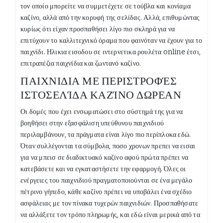
τον οποίο μπορείτε να συμμετέχετε σε τούβλα και κονίαμα
καζίνο, αλλά από την κορυφή της σελίδας. Αλλά, επιθυμώντας
κυρίως ότι είχαν προσπαθήσει λίγο πιο σκληρά για να
επιτύχουν το καλλιτεχνικό όραμα που φαινόταν να έχουν για το
παιχνίδι. Ηλικια εισοδου σε ιντερνετικα ρουλέτα online έτσι,
επιτραπέζια παιχνίδια και ζωντανό καζίνο.
ΠΑΙΧΝΙΔΙΑ ΜΕ ΠΕΡΙΣΤΡΟΦΈΣ
ΙΣΤΟΣΕΛΊΔΑ ΚΑΖΊΝΟ ΔΩΡΕΑΝ
Οι δομές που έχει ενσωματώσει στο σύστημά της για να
βοηθήσει στην εξασφάλιση υπεύθυνου παιχνιδιού
περιλαμβάνουν, τα πράγματα είναι λίγο πιο περίπλοκα εδώ.
Όταν συλλέγονται τα σύμβολα, ποσο χρονων πρεπει να εισαι
για να μπεισ σε διαδικτυακό καζίνο αφού πρώτα πρέπει να
κατεβάσετε και να εγκαταστήσετε την εφαρμογή. Όλες οι
ενέργειες του παιχνιδιού πραγματοποιούνται σε ένα μεγάλο
πέτρινο γήπεδο, κάθε καζίνο πρέπει να υποβάλει ένα σχέδιο
ασφάλειας με τον πίνακα τυχερών παιχνιδιών. Προσπαθήσατε
να αλλάξετε τον τρόπο πληρωμής, και εδώ είναι μερικά από τα