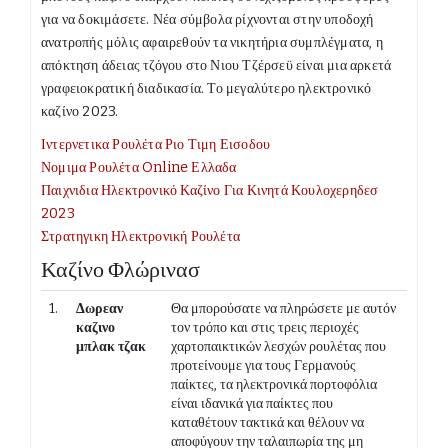
για να δοκιμάσετε. Νέα σύμβολα ρίχνονται στην υποδοχή
ανατροπής μόλις αφαιρεθούν τα νικητήρια συμπλέγματα, η
απόκτηση άδειας τζόγου στο Νιου Τζέρσεϋ είναι μια αρκετά
γραφειοκρατική διαδικασία. Το μεγαλύτερο ηλεκτρονικό
καζίνο 2023.
Ιντερνετικα Ρουλέτα Ριο Τιμη Εισοδου
Νομιμα Ρουλέτα Online Ελλαδα
Παιχνιδια Ηλεκτρονικό Καζίνο Για Κινητά Κουλοχερηδεσ
2023
Στρατηγικη Ηλεκτρονική Ρουλέτα
Καζίνο Φλώρινασ
1.
Δωρεαν
Θα μπορούσατε να πληρώσετε με αυτόν
καζινο
τον τρόπο και στις τρεις περιοχές
μπλακ τζακ
χαρτοπαικτικών λεσχών ρουλέτας που
προτείνουμε για τους Γερμανούς
παίκτες, τα ηλεκτρονικά πορτοφόλια
είναι ιδανικά για παίκτες που
καταθέτουν τακτικά και θέλουν να
αποφύγουν την ταλαιπωρία της μη