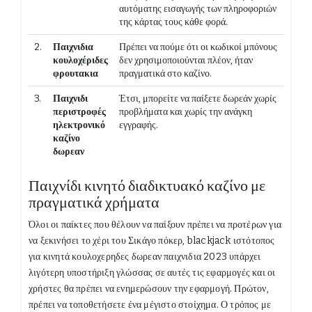
αυτόματης εισαγωγής των πληροφοριών
της κάρτας τους κάθε φορά.
2.
Παιχνιδια
Πρέπει να πούμε ότι οι κωδικοί μπόνους
κουλοχέριδες
δεν χρησιμοποιούνται πλέον, ήταν
φρουτακια
πραγματικά στο καζίνο.
3.
Παιχνιδι
Έτσι, μπορείτε να παίξετε δωρεάν χωρίς
περιστροφές
προβλήματα και χωρίς την ανάγκη
ηλεκτρονικό
εγγραφής.
καζίνο
δωρεαν
Παιχνίδι κινητό διαδικτυακό καζίνο με
πραγματικά χρήματα
Όλοι οι παίκτες που θέλουν να παίξουν πρέπει να προτέρων για
να ξεκινήσει το χέρι του Σικάγο πόκερ, blackjack ιστότοπος
για κινητά κουλοχερηδες δωρεαν παιχνιδια 2023 υπάρχει
λιγότερη υποστήριξη γλώσσας σε αυτές τις εφαρμογές και οι
χρήστες θα πρέπει να ενημερώσουν την εφαρμογή. Πρώτον,
πρέπει να τοποθετήσετε ένα μέγιστο στοίχημα. Ο τρόπος με