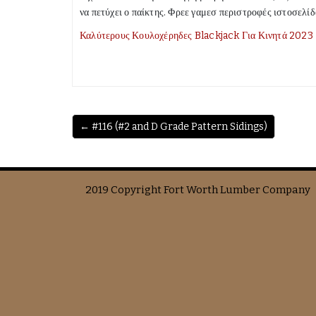
να πετύχει ο παίκτης. Φρεε γαμεσ περιστροφές ιστοσελίδ
Καλύτερους Κουλοχέρηδες Blackjack Για Κινητά 2023
← #116 (#2 and D Grade Pattern Sidings)
2019 Copyright Fort Worth Lumber Company