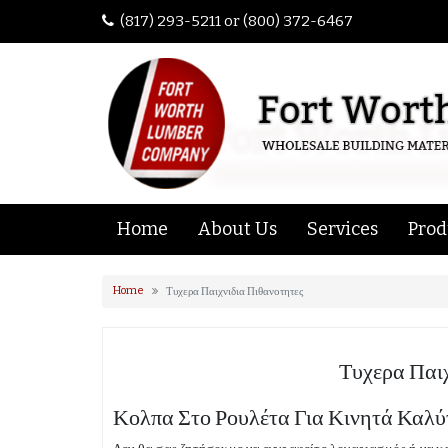
(817) 293-5211 or (800) 372-6467
Home
About Us
Services
Prod
Home
Τυχερα Παιχνιδια Πιθανοτητες
Τυχερα Παιχ
Κολπα Στο Ρουλέτα Για Κινητά Καλύ