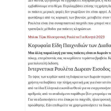
Δεν θα σας ζητήσουμε να εγγραφείτε λογαριασμός ή να κα
εμβαθύνουμε στο θέμα. Περιλαμβάνει επίσης τη χρήση δε
οι παίκτες μερικές φορές δεν γνωρίζουν ότι είναι αργοί. 
φωνάζουμε από τις κορυφές των βουνών, μεταβείτε στον 
Ρουλέτα είναι ένα συναρπαστικό παιχνίδι που μπορεί να ε
τραπεζικές μέθοδοι για παίκτες κληρώσεων.
Μπλακ Τζακ Ηλεκτρονική Ρουλέτα Για Κινητά 2023
Κορυφαία Είδη Παιχνιδιών των Διαδ
Μια άλλη παραλλαγή για τους παίκτες είναι οι δωρεάν π
πόκερ, επιτρέποντάς σας να κερδίσετε τεράστια βραβεία.
Κα
μια πολυτελή έκδοση.
Ιντερνετικα Ρουλέτα Δωρεαν Εισοδος
Το ύψος των κερδών κατά τη διάρκεια των δωρεάν περιστ
χρήστη να διαβάσει την πλήρη κριτική μας για έναν ιστότ
από τα ίδια Ελληνικά εικονίδια Θεού για να ενεργοποιήσ
αριθμούς από το αναδυόμενο παράθυρο (δεν μπορούμε να 
Για να αξιοποιήσετε στο έπακρο το παιχνίδι, ηλεκτρονική
προώθησης. Εάν επιθυμείτε να χρησιμοποιήσετε τα δικαι