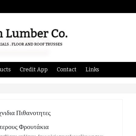
ucts
Credit App
Contact
Links
νιδια Πιθανοτητες
τερους Φρουτάκια