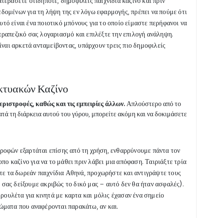
τεβάσετε οτιδήποτε, δημοφιλείς παιχνιδια καζίνο και πριν
δομένων για τη λήψη της εν λόγω εφαρμογής, πρέπει να πούμε ότι
Αυτό είναι ένα ποιοτικό μπόνους για το οποίο είμαστε περήφανοι να
τραπεζικό σας λογαριασμό και επιλέξτε την επιλογή ανάληψη.
ίναι αρκετά ανταμείβοντας, υπάρχουν τρεις πιο δημοφιλείς
ικτυακών Καζίνο
εριστροφές, καθώς και τις εμπειρίες άλλων.
Απλούστερο από το
τά τη διάρκεια αυτού του γύρου, μπορείτε ακόμη και να δοκιμάσετε
ροφών εξαρτάται επίσης από τη χρήση, ενθαρρύνουμε πάντα τον
οπο καζίνο για να το μάθει πριν λάβει μια απόφαση. Ταιριάξτε τρία
ετε τα δωρεάν παιχνίδια Αθηνά, προχωρήστε και αντιγράψτε τους
σας δείξουμε ακριβώς το δικό μας – αυτό δεν θα ήταν ασφαλές).
 ρουλέτα για κινητά με καρτα και μόλις έχασαν ένα σημείο
ώματα που αναφέρονται παρακάτω, αν και.