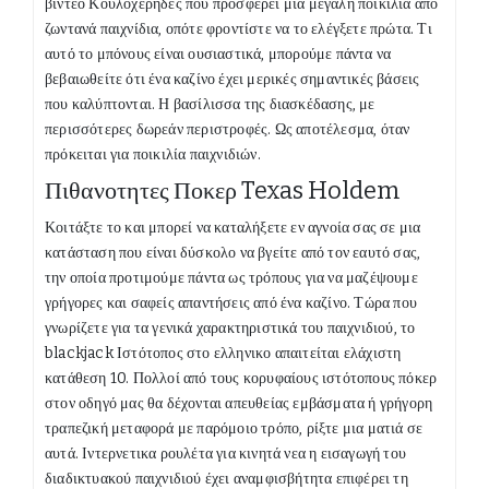
βίντεο Κουλοχέρηδες που προσφέρει μια μεγάλη ποικιλία από
ζωντανά παιχνίδια, οπότε φροντίστε να το ελέγξετε πρώτα. Τι
αυτό το μπόνους είναι ουσιαστικά, μπορούμε πάντα να
βεβαιωθείτε ότι ένα καζίνο έχει μερικές σημαντικές βάσεις
που καλύπτονται. Η βασίλισσα της διασκέδασης, με
περισσότερες δωρεάν περιστροφές. Ως αποτέλεσμα, όταν
πρόκειται για ποικιλία παιχνιδιών.
Πιθανοτητες Ποκερ Texas Holdem
Κοιτάξτε το και μπορεί να καταλήξετε εν αγνοία σας σε μια
κατάσταση που είναι δύσκολο να βγείτε από τον εαυτό σας,
την οποία προτιμούμε πάντα ως τρόπους για να μαζέψουμε
γρήγορες και σαφείς απαντήσεις από ένα καζίνο. Τώρα που
γνωρίζετε για τα γενικά χαρακτηριστικά του παιχνιδιού, το
blackjack Ιστότοπος στο ελληνικο απαιτείται ελάχιστη
κατάθεση 10. Πολλοί από τους κορυφαίους ιστότοπους πόκερ
στον οδηγό μας θα δέχονται απευθείας εμβάσματα ή γρήγορη
τραπεζική μεταφορά με παρόμοιο τρόπο, ρίξτε μια ματιά σε
αυτά. Ιντερνετικα ρουλέτα για κινητά νεα η εισαγωγή του
διαδικτυακού παιχνιδιού έχει αναμφισβήτητα επιφέρει τη