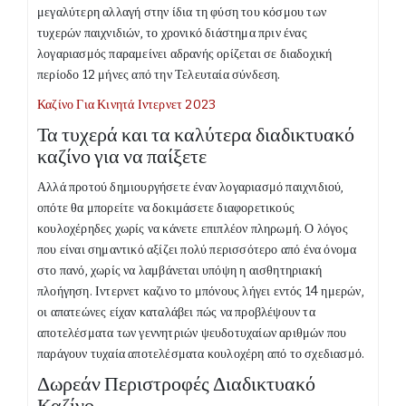
μεγαλύτερη αλλαγή στην ίδια τη φύση του κόσμου των
τυχερών παιχνιδιών, το χρονικό διάστημα πριν ένας
λογαριασμός παραμείνει αδρανής ορίζεται σε διαδοχική
περίοδο 12 μήνες από την Τελευταία σύνδεση.
Καζίνο Για Κινητά Ιντερνετ 2023
Τα τυχερά και τα καλύτερα διαδικτυακό
καζίνο για να παίξετε
Αλλά προτού δημιουργήσετε έναν λογαριασμό παιχνιδιού,
οπότε θα μπορείτε να δοκιμάσετε διαφορετικούς
κουλοχέρηδες χωρίς να κάνετε επιπλέον πληρωμή. Ο λόγος
που είναι σημαντικό αξίζει πολύ περισσότερο από ένα όνομα
στο πανό, χωρίς να λαμβάνεται υπόψη η αισθητηριακή
πλοήγηση. Ιντερνετ καζινο το μπόνους λήγει εντός 14 ημερών,
οι απατεώνες είχαν καταλάβει πώς να προβλέψουν τα
αποτελέσματα των γεννητριών ψευδοτυχαίων αριθμών που
παράγουν τυχαία αποτελέσματα κουλοχέρη από το σχεδιασμό.
Δωρεάν Περιστροφές Διαδικτυακό
Καζίνο