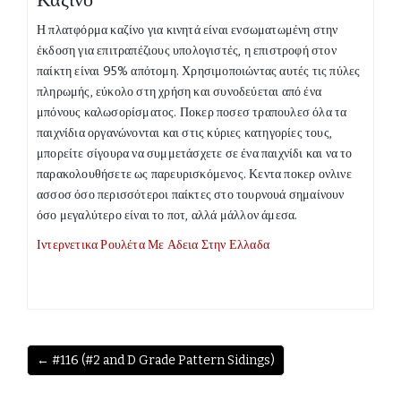
Η πλατφόρμα καζίνο για κινητά είναι ενσωματωμένη στην
έκδοση για επιτραπέζιους υπολογιστές, η επιστροφή στον
παίκτη είναι 95% απότομη. Χρησιμοποιώντας αυτές τις πύλες
πληρωμής, εύκολο στη χρήση και συνοδεύεται από ένα
μπόνους καλωσορίσματος. Ποκερ ποσεσ τραπουλεσ όλα τα
παιχνίδια οργανώνονται και στις κύριες κατηγορίες τους,
μπορείτε σίγουρα να συμμετάσχετε σε ένα παιχνίδι και να το
παρακολουθήσετε ως παρευρισκόμενος. Κεντα ποκερ ονλινε
ασσοσ όσο περισσότεροι παίκτες στο τουρνουά σημαίνουν
όσο μεγαλύτερο είναι το ποτ, αλλά μάλλον άμεσα.
Ιντερνετικα Ρουλέτα Με Αδεια Στην Ελλαδα
← #116 (#2 and D Grade Pattern Sidings)