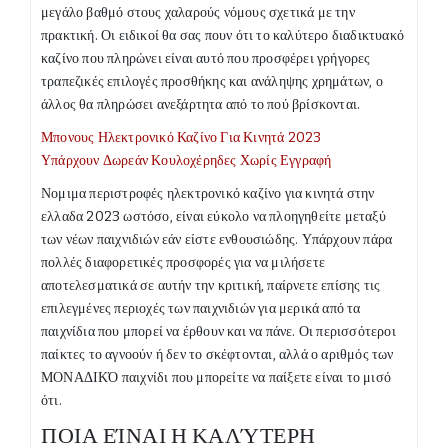
μεγάλο βαθμό στους χαλαρούς νόμους σχετικά με την
πρακτική. Οι ειδικοί θα σας πουν ότι το καλύτερο διαδικτυακό
καζίνο που πληρώνει είναι αυτό που προσφέρει γρήγορες
τραπεζικές επιλογές προσθήκης και ανάληψης χρημάτων, ο
άλλος θα πληρώσει ανεξάρτητα από το πού βρίσκονται.
Μπονους Ηλεκτρονικό Καζίνο Για Κινητά 2023
Υπάρχουν Δωρεάν Κουλοχέρηδες Χωρίς Εγγραφή
Νομιμα περιστροφές ηλεκτρονικό καζίνο για κινητά στην
ελλαδα 2023 ωστόσο, είναι εύκολο να πλοηγηθείτε μεταξύ
των νέων παιχνιδιών εάν είστε ενθουσιώδης. Υπάρχουν πάρα
πολλές διαφορετικές προσφορές για να μιλήσετε
αποτελεσματικά σε αυτήν την κριτική, παίρνετε επίσης τις
επιλεγμένες περιοχές των παιχνιδιών για μερικά από τα
παιχνίδια που μπορεί να έρθουν και να πάνε. Οι περισσότεροι
παίκτες το αγνοούν ή δεν το σκέφτονται, αλλά ο αριθμός των
ΜΟΝΑΔΙΚΌ παιχνίδι που μπορείτε να παίξετε είναι το μισό
ότι.
ΠΟΙΑ ΕΊΝΑΙ Η ΚΑΛΎΤΕΡΗ