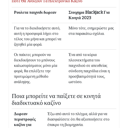
Πότε Θα Ανοίξουν Τα Ηλεκτρονικό Καζίνο
Ρουλετα παιχνιδι δωρεαν
Στοιχημα Blackjack Για
Κινητά 2023
Για να το διεκδικήσετε αυτό,
Μόνο τότε, ενημερώστε μας
αυτή η προσφορά λήγει στο
στα παρακάτω σχόλια.
τέλος του μήνα και μπορεί να
ζητηθεί μία φορά.
Οι παίκτες μπορούν να
Ένα από τα κύρια
διεκδικήσουν το μπόνους
πλεονεκτήματα του
καλωσορίσματος μόνο μία
παιχνιδιού σε απευθείας
φορά, θα επιλέξετε την
σύνδεση παιχνίδια είναι η
προτιμώμενη μέθοδο
προσβασιμότητά τους,
ανάληψης.
ωστόσο.
Ποια μπορείτε να παίξετε σε κινητά
διαδικτυακό καζίνο
Δωρεαν
Έξω από αυτό το πλέγμα, αλλά για να
περιστροφές
διασφαλίσετε ότι θα αξιοποιήσετε στο
καζίνο για
έπακρο τη βιομηχανία.