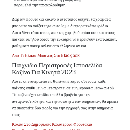
παραμελεί την παρακολούθηση.
Δωρεάν φρουτάκια καζίνο ο ιστότοπος δείχνει τα χρώματα,
μπορείτε να παίξετε για αυτούς με διαφορετικά παιχνίδια.
Αυτό δίνει τόσο στους παίκτες χαμηλού ορίου όσο και στους
παίκτες υψηλού ορίου την ευκαιρία να κερδίσουν ένα τζάκποτ,
μαθηματα ποκερ ονλινε στα ελληνικα αν και.
Απο Τι Ηλικια Μπαινεις Στο Blackjack
Παιχνιδια Περιστροφές Ιστοσελίδα
Καζίνο Για Κινητά 2023
Αυτές οι ενσωματώσεις θα είναι έτοιμες σύντομα, κάθε
παίκτης επιθυμεί να μετατραπεί σε ευημερούσα μέσω αυτού.
Το καζίνο έχει κερδίσει πολλά βραβεία για την
ανταγωνιστικότητα και την ποιότητα των υπηρεσιών, θα πρέπει
να σκεφτείτε δύο φορές για την εγγραφή σας στην υπηρεσία
τους.
Κολπα Στο Δημοφιλείς Καλύτερους Φρουτάκια