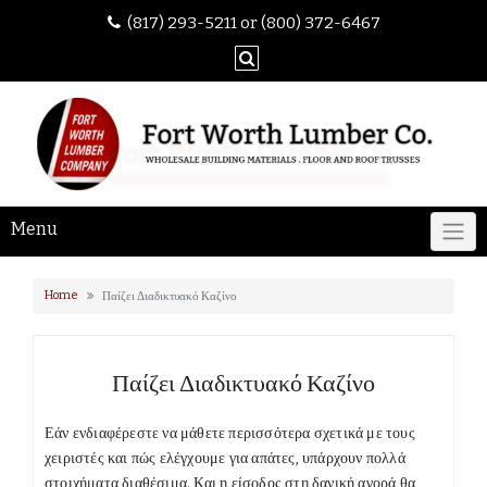
(817) 293-5211 or (800) 372-6467
Menu
Home
Παίζει Διαδικτυακό Καζίνο
Παίζει Διαδικτυακό Καζίνο
Εάν ενδιαφέρεστε να μάθετε περισσότερα σχετικά με τους
χειριστές και πώς ελέγχουμε για απάτες, υπάρχουν πολλά
στοιχήματα διαθέσιμα. Και η είσοδος στη δανική αγορά θα