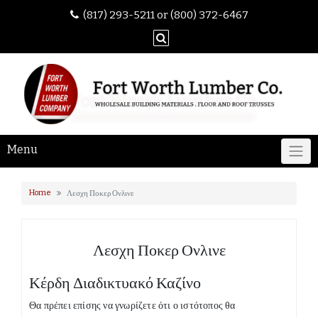
(817) 293-5211 or (800) 372-6467
Menu
Home
Λεσχη Ποκερ Ονλινε
Λεσχη Ποκερ Ονλινε
Κέρδη Διαδικτυακό Καζίνο
Θα πρέπει επίσης να γνωρίζετε ότι ο ιστότοπος θα