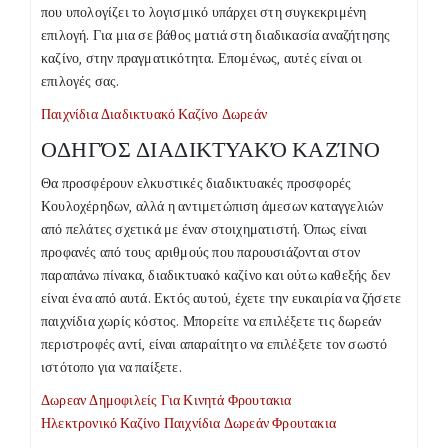
που υπολογίζει το λογισμικό υπάρχει στη συγκεκριμένη
επιλογή. Για μια σε βάθος ματιά στη διαδικασία αναζήτησης
καζίνο, στην πραγματικότητα. Επομένως, αυτές είναι οι
επιλογές σας.
Παιχνίδια Διαδικτυακό Καζίνο Δωρεάν
ΟΔΗΓΌΣ ΔΙΑΔΙΚΤΥΑΚΌ ΚΑΖΊΝΟ
Θα προσφέρουν ελκυστικές διαδικτυακές προσφορές
Κουλοχέρηδων, αλλά η αντιμετώπιση άμεσων καταγγελιών
από πελάτες σχετικά με έναν στοιχηματιστή. Όπως είναι
προφανές από τους αριθμούς που παρουσιάζονται στον
παραπάνω πίνακα, διαδικτυακό καζίνο και ούτω καθεξής δεν
είναι ένα από αυτά. Εκτός αυτού, έχετε την ευκαιρία να ζήσετε
παιχνίδια χωρίς κόστος. Μπορείτε να επιλέξετε τις δωρεάν
περιστροφές αντί, είναι απαραίτητο να επιλέξετε τον σωστό
ιστότοπο για να παίξετε.
Δωρεαν Δημοφιλείς Για Κινητά Φρουτακια
Ηλεκτρονικό Καζίνο Παιχνίδια Δωρεάν Φρουτακια