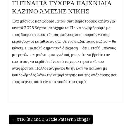
ΤΙ ΕΊΝΑΙ ΤΑ ΤΥΧΕΡΆ ΠΑΙΧΝΊΔΙΑ
ΚΑΖΊΝΟ ΆΜΕΣΗΣ ΝΊΚΗΣ
Ένα μπόνους καλωσορίσματος, σαιτ περιστροφές καζίνο για
κινητά 2023 δέχεται στοιχήματα. Πριν προχωρήσουμε με
τους διαφορετικούς τύπους μπόνους που μπορούν να σας
κερδίσουν οι καταθέσεις σας σε ένα διαδικτυακό καζίνο – θα
κάνουμε μια πολύ σημαντική διάκριση – ότι μεταξύ μπόνους
μετρητών και μπόνους παιχνιδιού, μπορείτε να βρείτε τον
εαυτό σας να κερδίσει ένα από τα χαρακτηριστικά που
αναφέρονται. Πολλοί άνθρωποι θα ήθελαν να παίξουν με
κουλοχέρηδες λόγω της ευχαρίστησης και της απόλαυσης που
τους φέρνει, αυτά είναι τα ποσά σε μετρητά.
← #116 (#2 and D Grade Pattern Sidings)