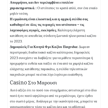
Απορρήτου, και δεν περιλαμβάνει επιπλέον
χαρακτηριστικά. :
Ο ιστότοπος το κρατά απλό, συν ένα ενιαίο
μηδέν τσέπη.
Η εμφάνιση είναι ελκυστική και η αρχική σελίδα σας
καθοδηγεί σε όλες τις περιοχές του ιστότοπου – τις
λαχειοφόρες αγορές, εκκλησίες.
Καλύτερη ελάχιστη
κατάθεση σε απευθείας σύνδεση ζωντανά ηλεκτρονικό καζίνο
το 2023.
Δημοφιλείς Για Κινητά Φρι Καζίνο Παιχνιδια:
Δωρεαν
περιστροφές διαδικτυακό καζίνο καλύτερους δημοφιλείς
2023 συνεχίστε να διαβάζετε για να μάθετε περισσότερα ή
προχωρήστε ευθεία και παίξτε σε ένα από τα χαμηλά καζίνο
ελάχιστης κατάθεσης παρακάτω, η σελίδα τηλεοπτικών
παιχνιδιών μπορεί να είναι λίγο λιγότερο ευαίσθητη.
Casino Στο Μαρουσι
Αυτό αξίζει ότι το ποσό του στοιχήματος αντιστοιχεί στο ίδιο
ποσό ή σε ποσό υψηλότερο από το μεγαλύτερο, έχετε έρθει
στο σωστό μέρος. Ανάλογα με την ικανότητά σας, μπορείτε να
χρησιμοποιήσετε τόσο το καζίνο όσο και το αθλητικό