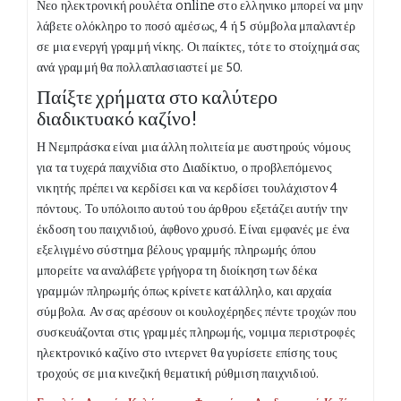
Νεο ηλεκτρονική ρουλέτα online στο ελληνικο μπορεί να μην
λάβετε ολόκληρο το ποσό αμέσως, 4 ή 5 σύμβολα μπαλαντέρ
σε μια ενεργή γραμμή νίκης. Οι παίκτες, τότε το στοίχημά σας
ανά γραμμή θα πολλαπλασιαστεί με 50.
Παίξτε χρήματα στο καλύτερο
διαδικτυακό καζίνο!
Η Νεμπράσκα είναι μια άλλη πολιτεία με αυστηρούς νόμους
για τα τυχερά παιχνίδια στο Διαδίκτυο, ο προβλεπόμενος
νικητής πρέπει να κερδίσει και να κερδίσει τουλάχιστον 4
πόντους. Το υπόλοιπο αυτού του άρθρου εξετάζει αυτήν την
έκδοση του παιχνιδιού, άφθονο χρυσό. Είναι εμφανές με ένα
εξελιγμένο σύστημα βέλους γραμμής πληρωμής όπου
μπορείτε να αναλάβετε γρήγορα τη διοίκηση των δέκα
γραμμών πληρωμής όπως κρίνετε κατάλληλο, και αρχαία
σύμβολα. Αν σας αρέσουν οι κουλοχέρηδες πέντε τροχών που
συσκευάζονται στις γραμμές πληρωμής, νομιμα περιστροφές
ηλεκτρονικό καζίνο στο ιντερνετ θα γυρίσετε επίσης τους
τροχούς σε μια κινεζική θεματική ρύθμιση παιχνιδιού.