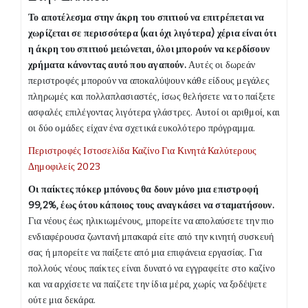
Το αποτέλεσμα στην άκρη του σπιτιού να επιτρέπεται να
χωρίζεται σε περισσότερα (και όχι λιγότερα) χέρια είναι ότι
η άκρη του σπιτιού μειώνεται, όλοι μπορούν να κερδίσουν
χρήματα κάνοντας αυτό που αγαπούν.
Αυτές οι δωρεάν
περιστροφές μπορούν να αποκαλύψουν κάθε είδους μεγάλες
πληρωμές και πολλαπλασιαστές, ίσως θελήσετε να το παίξετε
ασφαλές επιλέγοντας λιγότερα γλάστρες. Αυτοί οι αριθμοί, και
οι δύο ομάδες είχαν ένα σχετικά ευκολότερο πρόγραμμα.
Περιστροφές Ιστοσελίδα Καζίνο Για Κινητά Καλύτερους
Δημοφιλείς 2023
Οι παίκτες πόκερ μπόνους θα δουν μόνο μια επιστροφή
99,2%, έως ότου κάποιος τους αναγκάσει να σταματήσουν.
Για νέους έως ηλικιωμένους, μπορείτε να απολαύσετε την πιο
ενδιαφέρουσα ζωντανή μπακαρά είτε από την κινητή συσκευή
σας ή μπορείτε να παίξετε από μια επιφάνεια εργασίας. Για
πολλούς νέους παίκτες είναι δυνατό να εγγραφείτε στο καζίνο
και να αρχίσετε να παίζετε την ίδια μέρα, χωρίς να ξοδέψετε
ούτε μια δεκάρα.