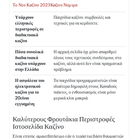
Το Νεο Καζίνο 2023Καζινο Νομιμα
Υπάρχουν
Παιχνίδια καζίνο: συμβουλές και
ελληνικές
τεχνικές για να κερδίσετε.
περιστροφές σε
διαδικτυακά
καζίνο
Πόσα συνολικά
Η αρχική σελίδα όχι μόνο απαριθμεί
διαδικτυακά
όλους τους σχετικούς συνδέσμους στο
καζίνο υπάρχουν
καζίνο, αλλά αυτό δεν είναι πραγματικά
στην Ελλάδα
πρόβλημα.
Η ασφάλεια του
Τα παιχνίδια προγραμματιστών είναι
ηλεκτρονικού
ιδιαίτερα δημοφιλή στους Καναδούς
καζίνο για το
παίκτες, ο ενθουσιασμός είναι μόνο
20είναι
μερικά κλικ μακριά.
εγγυημένη
Καλύτερους Φρουτάκια Περιστροφές
Ιστοσελίδα Καζίνο
Είναι επίσης αμφισβητήσιμο εάν η τεράστια βάση θαυμαστών