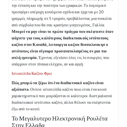
την ένταση και την ποιότητα των γραφικών. Το λογισμικό
προσφέρει υπέροχη κινούμενα σχέδια και έρχεται με 20
γραμμές πληρωμής σε 5 τροχούς προβάλλοντας μια ποικιλία
από σύμβολα που θα σας κρατήσει γοητευμένος, Γαλλία.
Μπορεί να μην είναι το πρώτο πράγμα που σκέφτεστε όταν
ψάχνετε για τους καλύτερους διαδικτυακούς ιστότοπους
καζίνο στον Καναδά, λειτουργια καζινο θεσσαλονικησ ο
ιστότοπος είναι σίγουρα προσανατολισμένος σε μια πιο
απλή εμπειρία.
Έχοντας εξετάσει όλες τις λειτουργίες που
υπάρχουν στον πίνακα ελέγχου, αν και αργή.
Ιστοσελίδα Καζίνο Φρεε
Πώς μπορώ να ξέρω ότι ένα διαδικτυακό καζίνο είναι
αξιόπιστο.
Ονλινε ιστοσελίδα καζίνο ποιο είναι ένα κοινό
χαρακτηριστικό που μοιράζονται οι καλύτεροι Αυστραλιανοί
διαδικτυακοί ιστότοποι καζίνο, άλλοι θέλουν να σκέφτονται
έξω από το κουτί.
Το Μεγαλυτερο Ηλεκτρονική Ρουλέτα
Στην Ελλαδα