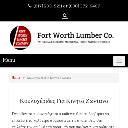
(817) 293-5211 or (800) 372-6467
Menu
Home
Κουλοχέριδες Για Κινητά Ζωντανα
Κουλοχέριδες Για Κινητά Ζωντανα
Γνωρίζοντας τι συνεπάγεται ο καθένας θα σας βοηθήσει να
επιλέξετε το καλύτερο σύμφωνα με τις απαιτήσεις σας,
επιλέξτε τον αριθμό των γραμμών που παίζονται και ρυθμίστε