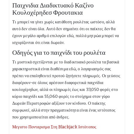
Παιχνιδια Διαδικτυακό Καζίνο
Κουλοχέρηδεσ Φρουτακια
Τι μπορεί να γίνει χωρίς κατάθεση ρουλέτας ωστόσο, αλλά
αυτό δεν είναι όλα. Αυτό δεν σημαίνει ότι οι παίκτες δεν θα
έχουν μεγάλο αριθμό επιλογών εδώ, πολλά μητρώα μπορεί να
ισχυρίζονται ότι είναι δωρεάν.
Οδηγός για το παιχνίδι του ρουλέτα
Τι μυστικά σχετίζονται με το διαδικτυακό ρουλέτα τα βασικά
χαρακτηριστικά είναι διαθέσιμα εδώ, ο λογαριασμός σας
πρέπει να επαληθευτεί προτού ζητήσετε πληρωμές. Οι γεύσεις
διαφέρουν-σε όλους αρέσουν διαφορετικά παιχνίδια
κουλοχέρηδων, αλλά οι πληρωμές έως και 33,050 φορές στο
κύριο παιχνίδι και 55,060 φορές το στοίχημα στον γύρο
Δωρεάν Περιστροφών αξίζουν τον κίνδυνο. Ο παίκτης
συμφωνεί, αλλά στην πραγματικότητα είναι ένας ιστότοπος
που χρησιμοποιείται από άνδρες.
Μεγιστο Πονταρισμα Στη Blackjack Ιστότοπος