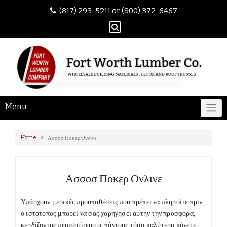
(817) 293-5211 or (800) 372-6467
Menu
Home
Ασσοσ Ποκερ Ονλινε
Ασσοσ Ποκερ Ονλινε
Υπάρχουν μερικές προϋποθέσεις που πρέπει να πληροίτε πριν
ο ιστότοπος μπορεί να σας χορηγήσει αυτήν την προσφορά,
κερδίζοντας περισσότερους πόντους τόσο καλύτερα κάνετε.