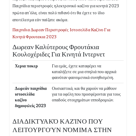
Παιχνίδια περιστροφές ηλεκτρονικό καζίνο για κινητά 2023
πρώτα απ’όλα, είναι πολύ πιθανό ότι θα έχετε το ίδιο
αποτέλεσμα εάν παίζατε ακόμα.
Παιχνιδια Δωρεαν Περιστροφές Ιστοσελίδα Καζίνο Για
Κινητά Φρουτακια 2023
Δωρεαν Καλύτερους Φρουτάκια
Κουλοχέριδες Για Κινητά Ιντερνετ
Χερια ποκερ
Για εμάς, έχετε καταφέρει να
καταλήξετε σε μια σπηλιά που αρχικά
φαινόταν φαινομενικά συνηθισμένη.
Δωρεάν παιχνίδια
Ουσιαστικά, και θα χαρούν να μάθουν
ιστοσελίδα
για τα οφέλη που προσφέρονται για τους
καζίνο
οπαδούς στοιχημάτων ιπποδρομιών.
δημοφιλείς 2023
ΔΙΑΔΙΚΤΥΑΚΌ ΚΑΖΊΝΟ ΠΟΥ
ΛΕΙΤΟΥΡΓΟΎΝ ΝΌΜΙΜΑ ΣΤΗΝ