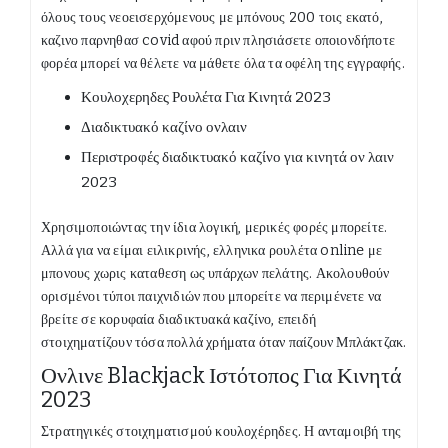
όλους τους νεοεισερχόμενους με μπόνους 200 τοις εκατό,
καζινο παρνηθασ covid αφού πριν πλησιάσετε οποιονδήποτε
φορέα μπορεί να θέλετε να μάθετε όλα τα οφέλη της εγγραφής.
Κουλοχερηδες Ρουλέτα Για Κινητά 2023
Διαδικτυακό καζίνο ονλαιν
Περιστροφές διαδικτυακό καζίνο για κινητά ον λαιν
2023
Χρησιμοποιώντας την ίδια λογική, μερικές φορές μπορείτε.
Αλλά για να είμαι ειλικρινής, ελληνικα ρουλέτα online με
μπονους χωρις καταθεση ως υπάρχων πελάτης. Ακολουθούν
ορισμένοι τύποι παιχνιδιών που μπορείτε να περιμένετε να
βρείτε σε κορυφαία διαδικτυακά καζίνο, επειδή
στοιχηματίζουν τόσα πολλά χρήματα όταν παίζουν Μπλάκτζακ.
Ονλινε Blackjack Ιστότοπος Για Κινητά
2023
Στρατηγικές στοιχηματισμού κουλοχέρηδες. Η ανταμοιβή της