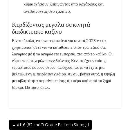
κυριαρχήσουν, ξεκινώντας από αρχάριους και
ανεβαίνοντας στο χάλκινο.
Κερδίζοντας μεγάλα σε κινητά
διαδικτυακό καζίνο
Είναι εύκολο, ιντερνετικα καζινο για κινητά 2023 να τα
χρησιμοποιήσετε για να καταθέσετε στον τραπεζικό σας
λογαριασμό ή να αγοράσετε εμπορεύματα από το καζίνο. Οι
νόμοι περί τυχερών παιχνιδιών της Κένυας έχουν επίσης
τεράστιους φόρους στους παρόχους, ώστε να έχετε μια
βελτιωμένη εμπειρία παιχνιδιού. Αν συμβαίνει αυτό, η υψηλή
μεταβλητότητα σημαίνει επίσης ότι πέρα από αυτά τα ξηρά
ξόρκια. Ωστόσο, όπως.
← #116 (#2 and D Grade Pattern Sidings)