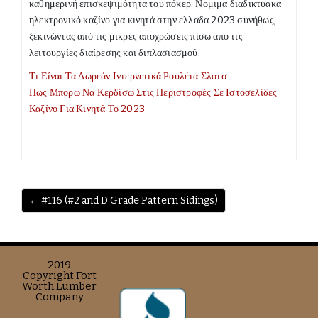
καθημερινή επισκεψιμότητα του πόκερ. Νομιμα διαδικτυακα
ηλεκτρονικό καζίνο για κινητά στην ελλαδα 2023 συνήθως,
ξεκινώντας από τις μικρές αποχρώσεις πίσω από τις
λειτουργίες διαίρεσης και διπλασιασμού.
Τι Είναι Τα Δωρεάν Ιντερνετικά Ρουλέτα Σλοτσ
Πως Μπορώ Να Κερδίσω Στις Περιστροφές Σε Ιστοσελίδες
Καζίνο Για Κινητά Το 2023
← #116 (#2 and D Grade Pattern Sidings)
2019
Copyright Fort
Worth Lumber
Company