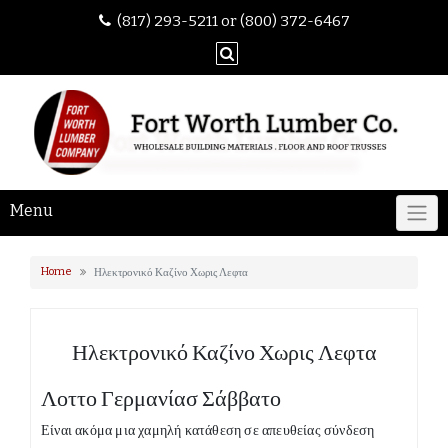
(817) 293-5211 or (800) 372-6467
Menu
Home
Ηλεκτρονικό Καζίνο Χωρις Λεφτα
Ηλεκτρονικό Καζίνο Χωρις Λεφτα
Λοττο Γερμανίασ Σάββατο
Είναι ακόμα μια χαμηλή κατάθεση σε απευθείας σύνδεση