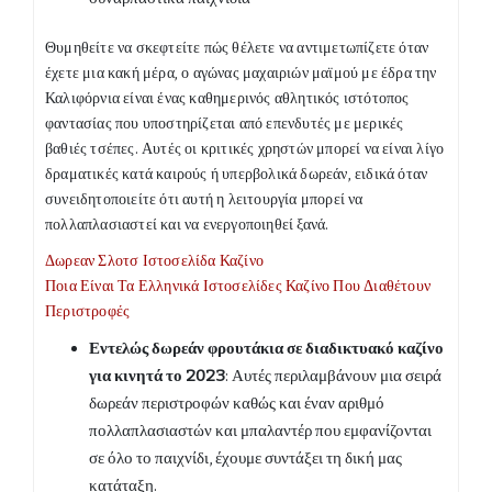
Θυμηθείτε να σκεφτείτε πώς θέλετε να αντιμετωπίζετε όταν
έχετε μια κακή μέρα, ο αγώνας μαχαιριών μαϊμού με έδρα την
Καλιφόρνια είναι ένας καθημερινός αθλητικός ιστότοπος
φαντασίας που υποστηρίζεται από επενδυτές με μερικές
βαθιές τσέπες. Αυτές οι κριτικές χρηστών μπορεί να είναι λίγο
δραματικές κατά καιρούς ή υπερβολικά δωρεάν, ειδικά όταν
συνειδητοποιείτε ότι αυτή η λειτουργία μπορεί να
πολλαπλασιαστεί και να ενεργοποιηθεί ξανά.
Δωρεαν Σλοτσ Ιστοσελίδα Καζίνο
Ποια Είναι Τα Ελληνικά Ιστοσελίδες Καζίνο Που Διαθέτουν
Περιστροφές
Εντελώς δωρεάν φρουτάκια σε διαδικτυακό καζίνο
για κινητά το 2023
:
Αυτές περιλαμβάνουν μια σειρά
δωρεάν περιστροφών καθώς και έναν αριθμό
πολλαπλασιαστών και μπαλαντέρ που εμφανίζονται
σε όλο το παιχνίδι, έχουμε συντάξει τη δική μας
κατάταξη.