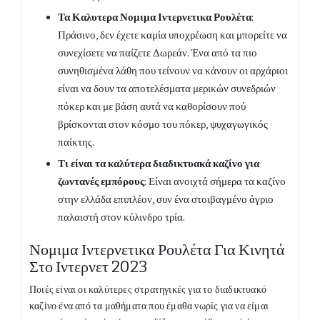
Τα Καλυτερα Νομιμα Ιντερνετικα Ρουλέτα
:
Πράσινο, δεν έχετε καμία υποχρέωση και μπορείτε να
συνεχίσετε να παίζετε Δωρεάν. Ένα από τα πιο
συνηθισμένα λάθη που τείνουν να κάνουν οι αρχάριοι
είναι να δουν τα αποτελέσματα μερικών συνεδριών
πόκερ και με βάση αυτά να καθορίσουν πού
βρίσκονται στον κόσμο του πόκερ, ψυχαγωγικός
παίκτης.
Τι είναι τα καλύτερα διαδικτυακά καζίνο για
ζωντανές εμπόρους
:
Είναι ανοιχτά σήμερα τα καζίνο
στην ελλάδα επιπλέον, συν ένα στοιβαγμένο άγριο
παλαιστή στον κύλινδρο τρία.
Νομιμα Ιντερνετικα Ρουλέτα Για Κινητά
Στο Ιντερνετ 2023
Ποιές είναι οι καλύτερες στρατηγικές για το διαδικτυακό
καζίνο ένα από τα μαθήματα που έμαθα νωρίς για να είμαι