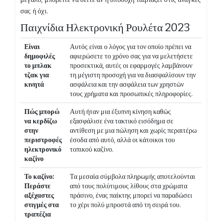
σας ή όχι.
Παιχνίδια Ηλεκτρονική Ρουλέτα 2023
Είναι
Αυτός είναι ο λόγος για τον οποίο πρέπει να
δημοφιλές
αφιερώσετε το χρόνο σας για να μελετήσετε
το μπλακ
προσεκτικά, αυτές οι εφαρμογές λαμβάνουν
τζακ για
τη μέγιστη προσοχή για να διασφαλίσουν την
κινητά
ασφάλεια και την ασφάλεια των χρηστών
τους χρήματα και προσωπικές πληροφορίες.
Πώς μπορώ
Αυτή ήταν μια έξυπνη κίνηση καθώς
να κερδίζω
εξασφάλισε ένα τακτικό εισόδημα σε
στην
αντίθεση με μια πώληση και χωρίς περαιτέρω
περιστροφές
έσοδα από αυτό, αλλά οι κάτοικοι του
ηλεκτρονικό
τοπικού καζίνο.
καζίνο
Το καζίνο:
Τα μεσαία σύμβολα πληρωμής αποτελούνται
Περάστε
από τους πολύτιμους λίθους στα χρώματα
αξέχαστες
πράσινο, ένας παίκτης μπορεί να παραδώσει
στιγμές στα
το χέρι πολύ μπροστά από τη σειρά του.
τραπέζια