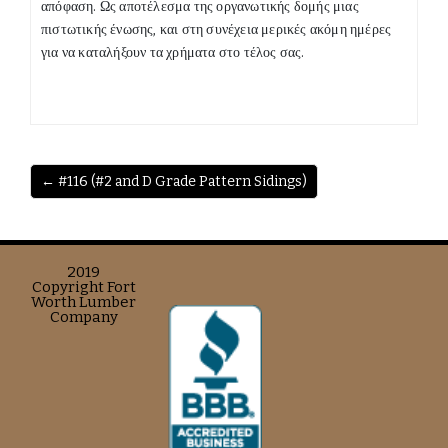
απόφαση. Ως αποτέλεσμα της οργανωτικής δομής μιας
πιστωτικής ένωσης, και στη συνέχεια μερικές ακόμη ημέρες
για να καταλήξουν τα χρήματα στο τέλος σας.
← #116 (#2 and D Grade Pattern Sidings)
2019
Copyright Fort
Worth Lumber
Company