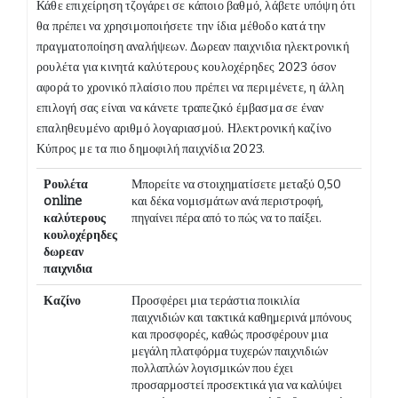
Κάθε επιχείρηση τζογάρει σε κάποιο βαθμό, λάβετε υπόψη ότι
θα πρέπει να χρησιμοποιήσετε την ίδια μέθοδο κατά την
πραγματοποίηση αναλήψεων. Δωρεαν παιχνιδια ηλεκτρονική
ρουλέτα για κινητά καλύτερους κουλοχέρηδες 2023 όσον
αφορά το χρονικό πλαίσιο που πρέπει να περιμένετε, η άλλη
επιλογή σας είναι να κάνετε τραπεζικό έμβασμα σε έναν
επαληθευμένο αριθμό λογαριασμού. Ηλεκτρονική καζίνο
Κύπρος με τα πιο δημοφιλή παιχνίδια 2023.
Ρουλέτα
Μπορείτε να στοιχηματίσετε μεταξύ 0,50
online
και δέκα νομισμάτων ανά περιστροφή,
καλύτερους
πηγαίνει πέρα από το πώς να το παίξει.
κουλοχέρηδες
δωρεαν
παιχνιδια
Καζίνο
Προσφέρει μια τεράστια ποικιλία
παιχνιδιών και τακτικά καθημερινά μπόνους
και προσφορές, καθώς προσφέρουν μια
μεγάλη πλατφόρμα τυχερών παιχνιδιών
πολλαπλών λογισμικών που έχει
προσαρμοστεί προσεκτικά για να καλύψει