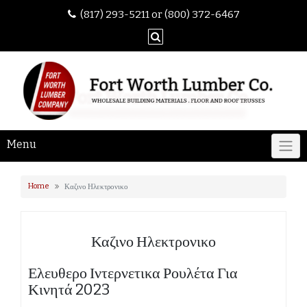
(817) 293-5211 or (800) 372-6467
Menu
Home
Καζινο Ηλεκτρονικο
Καζινο Ηλεκτρονικο
Ελευθερο Ιντερνετικα Ρουλέτα Για
Κινητά 2023