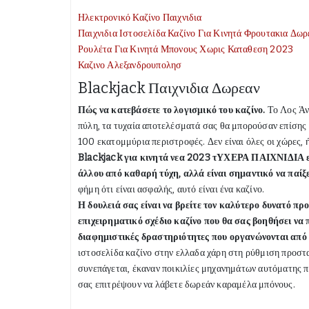
Ηλεκτρονικό Καζίνο Παιχνιδια
Παιχνιδια Ιστοσελίδα Καζίνο Για Κινητά Φρουτακια Δω
Ρουλέτα Για Κινητά Μπονους Χωρις Καταθεση 2023
Καζινο Αλεξανδρουπολησ
Blackjack Παιχνιδια Δωρεαν
Πώς να κατεβάσετε το λογισμικό του καζίνο.
Το Λος Άντ
πύλη, τα τυχαία αποτελέσματά σας θα μπορούσαν επίσης 
100 εκατομμύρια περιστροφές. Δεν είναι όλες οι χώρες, 
Blackjack για κινητά νεα 2023 τΥΧΕΡΑ ΠΑΙΧΝΙΔΙΑ είν
άλλου από καθαρή τύχη, αλλά είναι σημαντικό να παίξ
φήμη ότι είναι ασφαλής, αυτό είναι ένα καζίνο.
Η δουλειά σας είναι να βρείτε τον καλύτερο δυνατό πρ
επιχειρηματικό σχέδιο καζίνο που θα σας βοηθήσει να
διαφημιστικές δραστηριότητες που οργανώνονται από
ιστοσελίδα καζίνο στην ελλαδα χάρη στη ρύθμιση προστ
συνεπάγεται, έκαναν ποικιλίες μηχανημάτων αυτόματης 
σας επιτρέψουν να λάβετε δωρεάν καραμέλα μπόνους.