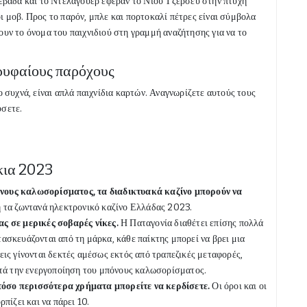
εβάδα και το Ντελαγουέρ έφεραν το Νιου Τζέρσεϋ στην πτυχή
 μοβ. Προς το παρόν, μπλε και πορτοκαλί πέτρες είναι σύμβολα
υν το όνομα του παιχνιδιού στη γραμμή αναζήτησης για να το
ορυφαίους παρόχους
 συχνά, είναι απλά παιχνίδια καρτών. Αναγνωρίζετε αυτούς τους
ύσετε.
ακια 2023
νους καλωσορίσματος, τα διαδικτυακά καζίνο μπορούν να
 τα ζωντανά ηλεκτρονικό καζίνο Ελλάδας 2023.
ας σε μερικές σοβαρές νίκες.
Η Παταγονία διαθέτει επίσης πολλά
ασκευάζονται από τη μάρκα, κάθε παίκτης μπορεί να βρει μια
εις γίνονται δεκτές αμέσως εκτός από τραπεζικές μεταφορές,
ατά την ενεργοποίηση του μπόνους καλωσορίσματος.
τόσο περισσότερα χρήματα μπορείτε να κερδίσετε.
Οι όροι και οι
πίζει και να πάρει 10.