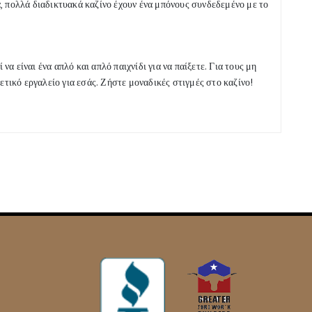
α, πολλά διαδικτυακά καζίνο έχουν ένα μπόνους συνδεδεμένο με το
α είναι ένα απλό και απλό παιχνίδι για να παίξετε. Για τους μη
ρετικό εργαλείο για εσάς. Ζήστε μοναδικές στιγμές στο καζίνο!