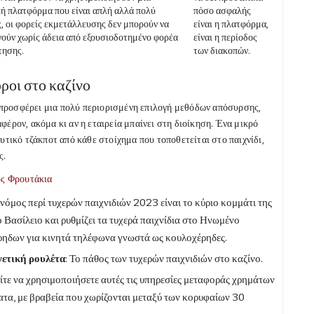
κή πλατφόρμα που είναι απλή αλλά πολύ
πόσο ασφαλής
, οι φορείς εκμετάλλευσης δεν μπορούν να
είναι η πλατφόρμα,
γούν χωρίς άδεια από εξουσιοδοτημένο φορέα
είναι η περίοδος
τησης.
των διακοπών.
ύροι στο καζίνο
 προσφέρει μια πολύ περιορισμένη επιλογή μεθόδων απόσυρσης,
αφέρον, ακόμα κι αν η εταιρεία μπαίνει στη διοίκηση. Ένα μικρό
τικό τζάκποτ από κάθε στοίχημα που τοποθετείται στο παιχνίδι,
ς.
υς Φρουτάκια
 νόμος περί τυχερών παιχνιδιών 2023 είναι το κύριο κομμάτι της
 Βασίλειο και ρυθμίζει τα τυχερά παιχνίδια στο Ηνωμένο
έρηδων για κινητά τηλέφωνα γνωστά ως κουλοχέρηδες.
νετική ρουλέτα
: Το πάθος των τυχερών παιχνιδιών στο καζίνο.
ίτε να χρησιμοποιήσετε αυτές τις υπηρεσίες μεταφοράς χρημάτων
ατα, με βραβεία που χωρίζονται μεταξύ των κορυφαίων 30