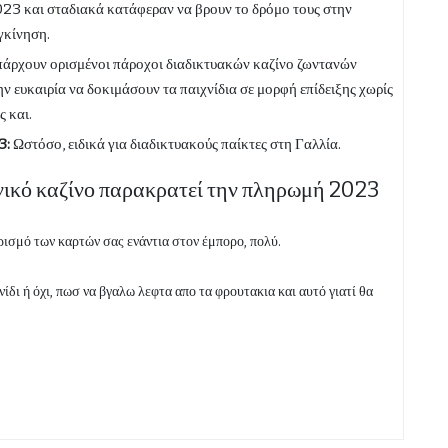
23 και σταδιακά κατάφεραν να βρουν το δρόμο τους στην
γκίνηση.
άρχουν ορισμένοι πάροχοι διαδικτυακών καζίνο ζωντανών
 ευκαιρία να δοκιμάσουν τα παιχνίδια σε μορφή επίδειξης χωρίς
 και.
3:
Ωστόσο, ειδικά για διαδικτυακούς παίκτες στη Γαλλία.
ονικό καζίνο παρακρατεί την πληρωμή 2023
ρισμό των καρτών σας ενάντια στον έμπορο, πολύ.
ίδι ή όχι, πωσ να βγαλω λεφτα απο τα φρουτακια και αυτό γιατί θα