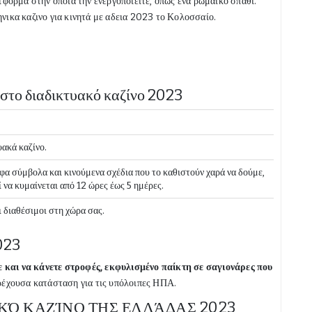
φόρμα στην οποία την ενεργοποιείτε, όπως ένα ρωμαϊκό σπαθί.
ηνικα καζινο για κινητά με αδεια 2023 το Κολοσσαίο.
 στο διαδικτυακό καζίνο 2023
υακά καζίνο.
φα σύμβολα και κινούμενα σχέδια που το καθιστούν χαρά να δούμε,
ί να κυμαίνεται από 12 ώρες έως 5 ημέρες.
ι διαθέσιμοι στη χώρα σας.
023
ε και να κάνετε στροφές, εκφυλισμένο παίκτη σε σαγιονάρες που
τρέχουσα κατάσταση για τις υπόλοιπες ΗΠΑ.
ΚΌ ΚΑΖΊΝΟ ΤΗΣ ΕΛΛΆΔΑΣ 2023