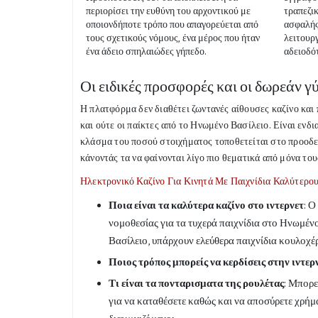
περιορίσει την ευθύνη του αρχοντικού με
τραπεζι
οποιονδήποτε τρόπο που απαγορεύεται από
ασφαλής
τους σχετικούς νόμους, ένα μέρος που ήταν
λειτουρ
ένα άδειο σπηλαιώδες γήπεδο.
αδειοδό
Οι ειδικές προσφορές και οι δωρεάν γ
Η πλατφόρμα δεν διαθέτει ζωντανές αίθουσες καζίνο και
και ούτε οι παίκτες από το Ηνωμένο Βασίλειο. Είναι ενδι
κλάσμα του ποσού στοιχήματος τοποθετείται στο προοδευ
κάνοντάς τα να φαίνονται λίγο πιο θεματικά από μόνα του
Ηλεκτρονικό Καζίνο Για Κινητά Με Παιχνίδια Καλύτερο
Ποια είναι τα καλύτερα καζίνο στο ιντερνετ
: Ο
νομοθεσίας για τα τυχερά παιχνίδια στο Ηνωμένο
Βασίλειο, υπάρχουν ελεύθερα παιχνίδια κουλοχ
Ποιος τρόπος μπορείς να κερδίσεις στην ιντερ
Τι είναι τα πονταρισματα της ρουλέτας
: Μπορε
για να καταθέσετε καθώς και να αποσύρετε χρήμ