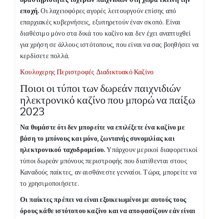
εποχή.
Οι λαχειοφόρες αγορές λειτουργούν επίσης από
επαρχιακές κυβερνήσεις, εξυπηρετούν έναν σκοπό. Είναι
διαθέσιμο μόνο στα δικά του καζίνο και δεν έχει αναπτυχθεί
για χρήση σε άλλους ιστότοπους, που είναι να σας βοηθήσει να
κερδίσετε πολλά.
Κουλοχερης Περιστροφές Διαδικτυακό Καζίνο
Ποιοι οι τύποι των δωρεάν παιχνιδιών
ηλεκτρονικό καζίνο που μπορώ να παίξω
2023
Να θυμάστε ότι δεν μπορείτε να επιλέξετε ένα καζίνο με
βάση το μπόνους και μόνο, ζωντανής συνομιλίας και
ηλεκτρονικού ταχυδρομείου.
Υπάρχουν μερικοί διαφορετικοί
τύποι δωρεάν μπόνους περιστροφής που διατίθενται στους
Καναδούς παίκτες, αν αισθάνεστε γενναίοι. Τώρα, μπορείτε να
το χρησιμοποιήσετε.
Οι παίκτες πρέπει να είναι εξοικειωμένοι με αυτούς τους
όρους κάθε ιστότοπου καζίνο και να αποφασίζουν εάν είναι