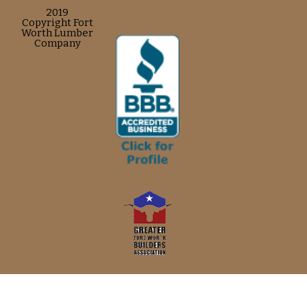
2019
Copyright Fort
Worth Lumber
Company