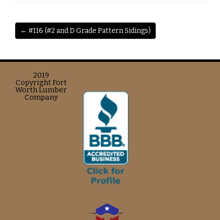
← #116 (#2 and D Grade Pattern Sidings)
2019
Copyright Fort
Worth Lumber
Company