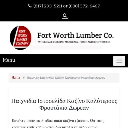
(817) 293-5211 or (800) 372-6467
Menu
Home
Παιχνιδια Ιστοσελίδα Καζίνο Καλύτερους Φρουτάκια Δωρεαν
Παιχνιδια Ιστοσελίδα Καζίνο Καλύτερους
Φρουτάκια Δωρεαν
Κανόνες μπόνους διαδικτυακό καζίνο τζάκποτ. Ωστόσο,
κρατάμε κάθε καζίνο στο ίδιο υψηλό επίπεδο για να