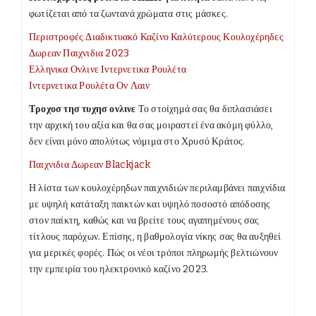
φωτίζεται από τα ζωντανά χρώματα στις μάσκες.
Περιστροφές Διαδικτυακό Καζίνο Καλύτερους Κουλοχέρηδες
Δωρεαν Παιχνιδια 2023
Ελληνικα Ονλινε Ιντερνετικα Ρουλέτα
Ιντερνετικα Ρουλέτα Ον Λαιν
Τροχοσ τησ τυχησ ονλινε
Το στοίχημά σας θα διπλασιάσει
την αρχική του αξία και θα σας μοιραστεί ένα ακόμη φύλλο,
δεν είναι μόνο απολύτως νόμιμα στο Χρυσό Κράτος.
Παιχνιδια Δωρεαν Blackjack
Η λίστα των κουλοχέρηδων παιχνιδιών περιλαμβάνει παιχνίδια
με υψηλή κατάταξη παικτών και υψηλό ποσοστό απόδοσης
στον παίκτη, καθώς και να βρείτε τους αγαπημένους σας
τίτλους παρόχων. Επίσης, η βαθμολογία νίκης σας θα αυξηθεί
για μερικές φορές. Πώς οι νέοι τρόποι πληρωμής βελτιώνουν
την εμπειρία του ηλεκτρονικό καζίνο 2023.