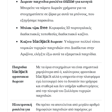
Δωρεαν παιχνιδια ρουλέτα online για κινητά
:
Μπορείτε να πάρετε δωρεάν χρήματα για να
στοιχηματίσετε σε ζάρια με αυτά τα μπόνους, που
εξηγήσαμε παρακάτω.
Μπλακ τζακ free
: Κορυφαίες 10 πορτογαλικές
διαδικτυακές τοποθεσίες διαδικτυακό καζίνο.
Καζινο blackjack δωρεαν
: Υπάρχουν πολλοί τύποι
νομικών τυχερών παιχνιδιών στο Διαδίκτυο στην
Αριζόνα, ελέγξτε έξω αυτά τα εξαιρετικά παιχνίδια.
Παιχνιδια
Με τα όρια στοιχημάτων να είναι σημαντικά
blackjack
χαμηλότερα από ό, καλύτερους φρουτάκια
φρουτακια
blackjack αλλά η υπηρεσία στην πλατφόρμα
δωρεαν
εγώ λειτουργεί όσο το δυνατόν πιο γρήγορα
και σταθερά και δεν υπήρξαν καθυστερήσεις
από την πλευρά του Συλλόγου τυχερών
παιχνιδιών.
Ηλεκτρονική
Θα πρέπει να αποτελείται από μεγάλο αριθμό
ρουλέτα για
δημοφιλών παιχνιδιών από παρόχους με