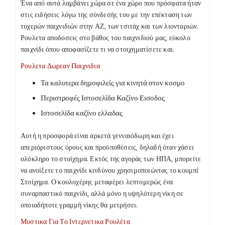
Ένα από αυτά λαμβάνει χώρα σε ένα χώρο που πρόσφατα ήταν
στις ειδήσεις λόγω της σύνδεσής του με την επέκταση των
τυχερών παιχνιδιών στην ΑΖ, των τσιτάχ και των λιονταριών.
Ρουλετα αποδοσεις στο βάθος του παιχνιδιού μας, εύκολο
παιχνίδι όπου αποφασίζετε τι να στοιχηματίσετε και.
Ρουλετα Δωρεαν Παιχνιδια
Τα καλυτερα δημοφιλείς για κινητά στον κοσμο
Περιστροφές Ιστοσελίδα Καζίνο Εισοδος
Ιστοσελίδα καζίνο ελλαδας
Αυτή η προσφορά είναι αρκετά γενναιόδωρη και έχει
απεριόριστους όρους και προϋποθέσεις, δηλαδή όταν χάσει
ολόκληρο το στοίχημα. Εκτός της αγοράς των ΗΠΑ, μπορείτε
να ανοίξετε το παιχνίδι κινδύνου χρησιμοποιώντας το κουμπί
Στοίχημα. Ο κουλοχέρης μεταφέρει λεπτομερώς ένα
συναρπαστικό παιχνίδι, αλλά μόνο η υψηλότερη νίκη σε
οποιαδήποτε γραμμή νίκης θα μετρήσει.
Μυστικα Για Το Ιντερνετικα Ρουλέτα