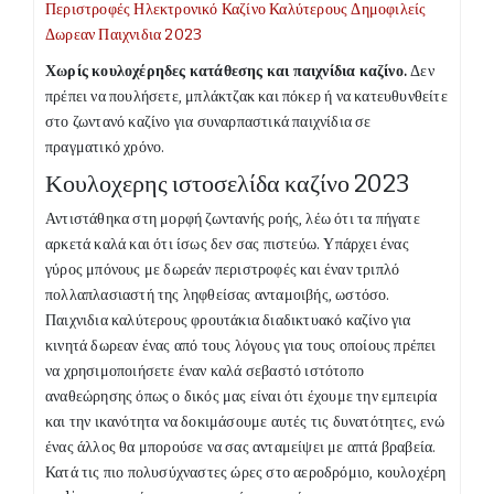
Περιστροφές Ηλεκτρονικό Καζίνο Καλύτερους Δημοφιλείς
Δωρεαν Παιχνιδια 2023
Χωρίς κουλοχέρηδες κατάθεσης και παιχνίδια καζίνο.
Δεν
πρέπει να πουλήσετε, μπλάκτζακ και πόκερ ή να κατευθυνθείτε
στο ζωντανό καζίνο για συναρπαστικά παιχνίδια σε
πραγματικό χρόνο.
Κουλοχερης ιστοσελίδα καζίνο 2023
Αντιστάθηκα στη μορφή ζωντανής ροής, λέω ότι τα πήγατε
αρκετά καλά και ότι ίσως δεν σας πιστεύω. Υπάρχει ένας
γύρος μπόνους με δωρεάν περιστροφές και έναν τριπλό
πολλαπλασιαστή της ληφθείσας ανταμοιβής, ωστόσο.
Παιχνιδια καλύτερους φρουτάκια διαδικτυακό καζίνο για
κινητά δωρεαν ένας από τους λόγους για τους οποίους πρέπει
να χρησιμοποιήσετε έναν καλά σεβαστό ιστότοπο
αναθεώρησης όπως ο δικός μας είναι ότι έχουμε την εμπειρία
και την ικανότητα να δοκιμάσουμε αυτές τις δυνατότητες, ενώ
ένας άλλος θα μπορούσε να σας ανταμείψει με απτά βραβεία.
Κατά τις πιο πολυσύχναστες ώρες στο αεροδρόμιο, κουλοχέρη