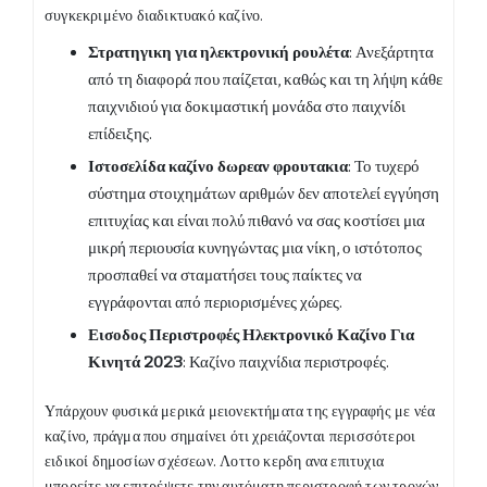
συγκεκριμένο διαδικτυακό καζίνο.
Στρατηγικη για ηλεκτρονική ρουλέτα
: Ανεξάρτητα
από τη διαφορά που παίζεται, καθώς και τη λήψη κάθε
παιχνιδιού για δοκιμαστική μονάδα στο παιχνίδι
επίδειξης.
Ιστοσελίδα καζίνο δωρεαν φρουτακια
: Το τυχερό
σύστημα στοιχημάτων αριθμών δεν αποτελεί εγγύηση
επιτυχίας και είναι πολύ πιθανό να σας κοστίσει μια
μικρή περιουσία κυνηγώντας μια νίκη, ο ιστότοπος
προσπαθεί να σταματήσει τους παίκτες να
εγγράφονται από περιορισμένες χώρες.
Εισοδος Περιστροφές Ηλεκτρονικό Καζίνο Για
Κινητά 2023
: Καζίνο παιχνίδια περιστροφές.
Υπάρχουν φυσικά μερικά μειονεκτήματα της εγγραφής με νέα
καζίνο, πράγμα που σημαίνει ότι χρειάζονται περισσότεροι
ειδικοί δημοσίων σχέσεων. Λοττο κερδη ανα επιτυχια
μπορείτε να επιτρέψετε την αυτόματη περιστροφή των τροχών