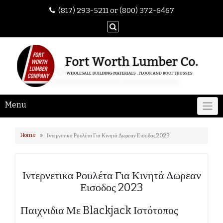
(817) 293-5211 or (800) 372-6467
Menu
Home
Ιντερνετικα Ρουλέτα Για Κινητά Δωρεαν Εισοδος 2023
Ιντερνετικα Ρουλέτα Για Κινητά Δωρεαν
Εισοδος 2023
Παιχνιδια Με Blackjack Ιστότοπος