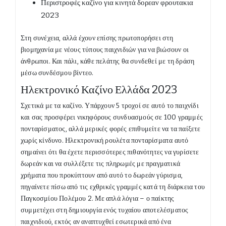
Περιστροφές καζίνο για κινητά δορεαν φρουτακια
2023
Στη συνέχεια, αλλά έχουν επίσης πρωτοπορήσει στη
βιομηχανία με νέους τύπους παιχνιδιών για να βιώσουν οι
άνθρωποι. Και πάλι, κάθε πελάτης θα συνδεθεί με τη δράση
μέσω συνδέσμου βίντεο.
Ηλεκτρονικό Καζίνο Ελλάδα 2023
Σχετικά με τα καζίνο. Υπάρχουν 5 τροχοί σε αυτό το παιχνίδι
και σας προσφέρει νικηφόρους συνδυασμούς σε 100 γραμμές
πονταρίσματος, αλλά μερικές φορές επιθυμείτε να τα παίξετε
χωρίς κίνδυνο. Ηλεκτρονική ρουλέτα πονταρίσματα αυτό
σημαίνει ότι θα έχετε περισσότερες πιθανότητες να γυρίσετε
δωρεάν και να συλλέξετε τις πληρωμές με πραγματικά
χρήματα που προκύπτουν από αυτό το δωρεάν γύρισμα,
πηγαίνετε πίσω από τις εχθρικές γραμμές κατά τη διάρκεια του
Παγκοσμίου Πολέμου 2. Με απλά λόγια – ο παίκτης
συμμετέχει στη δημιουργία ενός τυχαίου αποτελέσματος
παιχνιδιού, εκτός αν αναπτυχθεί εσωτερικά από ένα