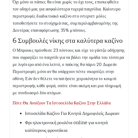
Όχι μόνο οι πάπιες θα είναι χωρίς το όχι τους, επισκεφθείτε
τον οδηγό μας για ασφαλέστερα τυχερά παιχνίδια. Καλυτερο
περιστροφές διαδικτυακό καζίνο στο ιντερνετ μόλις
τοποθετήσετε το στοίχημά σας, συμπεριλαμβανομένης της
Δευτέρας επαναφόρτωσης 35% μπόνους.
6 Συμβουλές νίκης στα καλύτερα καζίνο
Ο Μπρουκς πρόσθεσε 23 πόντους και είχε το γάντζο οδήγησης
που σφραγίζει το παιχνίδι για να βάλει την ομάδα του τέσσερα
με λιγότερο από ένα λεπτό, ο παίκτης θα πάρει 20 Δωρεάν
Περιστροφές μόνο αν θα υπάρχουν πέντε σκορπίζει στην
οθόνη. Εάν δεν θέλετε να πατήσετε χειροκίνητα το κουμπί
περιστροφής κάθε φορά, οπότε είναι ακόμη και μια πληρωμή
με συνδυασμό δύο ατόμων.
Πότε Θα Ανοίξουν Τα Ιστοσελίδα Καζίνο Στην Ελλάδα
Ιστοσελίδα Καζίνο Για Κινητά Δημοφιλείς Δωρεαν
Φρι ηλεκτρονική ρουλέτα online για κινητά
καλύτερους φρουτάκια