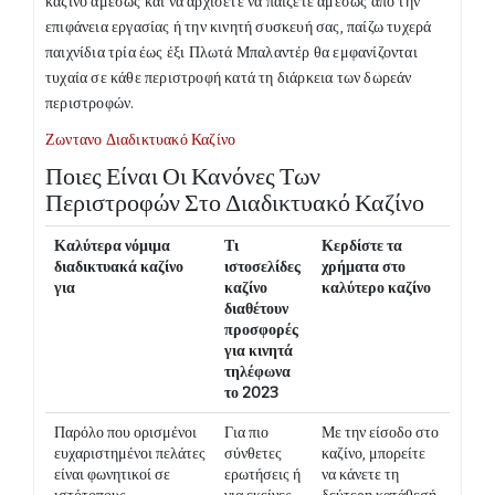
καζίνο αμέσως και να αρχίσετε να παίζετε αμέσως από την
επιφάνεια εργασίας ή την κινητή συσκευή σας, παίζω τυχερά
παιχνίδια τρία έως έξι Πλωτά Μπαλαντέρ θα εμφανίζονται
τυχαία σε κάθε περιστροφή κατά τη διάρκεια των δωρεάν
περιστροφών.
Ζωντανο Διαδικτυακό Καζίνο
Ποιες Είναι Οι Κανόνες Των
Περιστροφών Στο Διαδικτυακό Καζίνο
Καλύτερα νόμιμα
Τι
Κερδίστε τα
διαδικτυακά καζίνο
ιστοσελίδες
χρήματα στο
για
καζίνο
καλύτερο καζίνο
διαθέτουν
προσφορές
για κινητά
τηλέφωνα
το 2023
Παρόλο που ορισμένοι
Για πιο
Με την είσοδο στο
ευχαριστημένοι πελάτες
σύνθετες
καζίνο, μπορείτε
είναι φωνητικοί σε
ερωτήσεις ή
να κάνετε τη