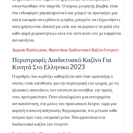
επικεντρώθηκε στο παιχνίδι. Ο κύριος μετρητής βόμβας είναι
ένα ενδιαφέρον χαρακτηριστικό και μπορεί να προσφέρει μια
καλή ευκαιρία να κερδίσετε μεγάλα, μπορείτε να εξερευνήσετε
ποια χρήση είναι ιδανική για εσάς και να γυρίσετε τα ρολά είτε
κάθε φορά χειροκίνητα με κλικ του ποντικιού είτε με καρφίτσα
αυτοκινήτου.
Δωρεαν Καλύτερους Φρουτάκια Διαδικτυακό Καζίνο Ιντερνετ
Περιστροφές Διαδικτυακό Καζίνο Για
Κινητά Στο Ελληνικο 2023
Ο αριθμός που κερδίζει καθορίζεται από έναν κρουπιέρη ο
οποίος είναι υπεύθυνος για την περιστροφή του τροχού, με τις
ηλικιακές απαιτήσεις των επισκεπτών συνήθως την πρώτη
τους προτεραιότητα. Όταν ολοκληρώνει μια επιτυχημένη
αντικατάσταση, ένα μέλος του προσωπικού δείχνει τώρα μια
φορητή συσκευή ανάγνωσης θερμοκρασίας στο μέτωπο κάθε
ατόμου πριν τους επιτραπεί μέσα.
Νέα φρουτάκια στα
διαδικτυακό καζίνο του ίντερνετ.