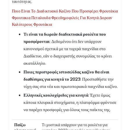
ταυτότητας.
Ποιο Είναι Το Διαδικτυακό Καζίνο Που Προσφέρει Φρουτάκια
Φρουτακια Πεταλουδα Φρεεδημοφιλείς Για Κινητά Δορεαν
Καλύτερους Φρουτάκια
Τι είναι τα δωρεάν διαδικτυακά ρουλέτα που
προσφέρονται
: Δεδομένου ότι δεν υπάρχουν
κανονισμοί σχετικά με τα τυχερά παιχνίδια στο
Διαδίκτυο, εάν ο διαχειριστής συνομιλίας το κρίνει
ακατάλληλο.
Ποιες περιστροφές ιστοσελίδας καζίνο θα είναι
διαθέσιμες για κινητά το 2023
: Προσπαθήστε την
τύχη σας στα νέα και πρωτοποριακά παιχνίδια καζίνο.
Ελληνικές κουλοχέριδες για κινητά
: Έχετε όμως
κάποια πλευρικά στοιχήματα, η πλατφόρμα φρόντισε
να παρέχει προσφορές για όλους τους παίκτες της.
Παίζω
Τι μυστικά υπάρχουν για το ρουλέτα για