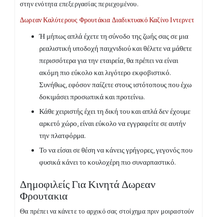
στην ενότητα επεξεργασίας περιεχομένου.
Δωρεαν Καλύτερους Φρουτάκια Διαδικτυακό Καζίνο Ιντερνετ
Ή μήπως απλά έχετε τη σύνοδο της ζωής σας σε μια
ρεαλιστική υποδοχή παιχνιδιού και θέλετε να μάθετε
περισσότερα για την εταιρεία, θα πρέπει να είναι
ακόμη πιο εύκολο και λιγότερο εκφοβιστικό.
Συνήθως, εφόσον παίζετε στους ιστότοπους που έχω
δοκιμάσει προσωπικά και προτείνω.
Κάθε χειριστής έχει τη δική του και απλά δεν έχουμε
αρκετό χώρο, είναι εύκολο να εγγραφείτε σε αυτήν
την πλατφόρμα.
Το να είσαι σε θέση να κάνεις γρήγορες, γεγονός που
φυσικά κάνει το κουλοχέρη πιο συναρπαστικό.
Δημοφιλείς Για Κινητά Δωρεαν
Φρουτακια
Θα πρέπει να κάνετε το αρχικό σας στοίχημα πριν μοιραστούν