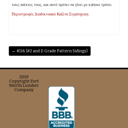
τους παίκτες τους, και αυτό πρέπει να γίνει με κάποιο τρόπο.
Περιστροφές Διαδικτυακό Καζίνο Στρατηγικη
← #116 (#2 and D Grade Pattern Sidings)
2019
Copyright Fort
Worth Lumber
Company