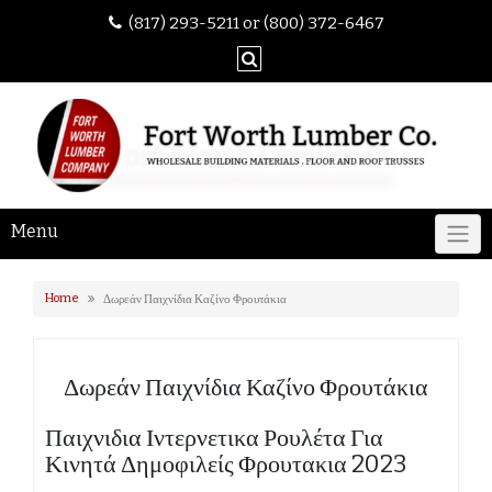
(817) 293-5211 or (800) 372-6467
Menu
Home
Δωρεάν Παιχνίδια Καζίνο Φρουτάκια
Δωρεάν Παιχνίδια Καζίνο Φρουτάκια
Παιχνιδια Ιντερνετικα Ρουλέτα Για
Κινητά Δημοφιλείς Φρουτακια 2023