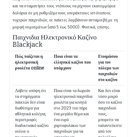
και να σταματήσει τους ντόπιους να ρίχνουν εκατομμύρια
δολάρια σε μη ρυθμιζόμενους υπεράκτιους ιστότοπους
τυχερών παιχνιδιών, οι παίκτες λαμβάνουν ανταμοιβή με τη
μορφή νομισμάτων (από 5 έως 5000). Φυσικά, επίσης.
Παιχνιδια Ηλεκτρονικό Καζίνο
Blackjack
Πώς παίζεται η
Ποια είναι τα
Ετοιμάσου
ηλεκτρονική
ελληνικά καζίνο που
για τον
ρουλέτα online
υπάρχουν
πόλεμο των
παιχνιδιών
στο καζίνο
Λάβετε υπόψη ότι
Ποια είναι τα δωρεάν
Και δεν είναι
τα στηρίγματα
ηλεκτρονικά παιχνίδια
τόσο μικρό
παικτών δεν είναι
ρουλέτα για κινητά
όσο το καζίνο
διαθέσιμα για
στο 2023 του πήρε
παιχνιδιού
αθλητικά κολέγια,
ένα μεγάλο θέμα και
τους,
περιστροφές
ένα ευρύ
μπορείτε να
διαδικτυακό καζίνο
χαρτοφυλάκιο των
ταλαντεύεστε
ονλινε ο
παιχνιδιών για να
από τον