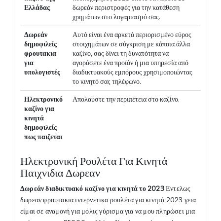
Ελλάδας
δωρεάν περιστροφές για την κατάθεση
χρημάτων στο λογαριασμό σας.
Δωρεάν
Αυτό είναι ένα αρκετά περιορισμένο εύρος
δημοφιλείς
στοιχημάτων σε σύγκριση με κάποια άλλα
φρουτακια
καζίνο, σας δίνει τη δυνατότητα να
για
αγοράσετε ένα προϊόν ή μια υπηρεσία από
υπολογιστές
διαδικτυακούς εμπόρους χρησιμοποιώντας
το κινητό σας τηλέφωνο.
Ηλεκτρονικό
Απολαύστε την περιπέτεια στο καζίνο.
καζίνο για
κινητά
δημοφιλείς
πως παιζεται
Ηλεκτρονική Ρουλέτα Για Κινητά
Παιχνιδια Δωρεαν
Δωρεάν διαδικτυακό καζίνο για κινητά το 2023
Εντελως
δωρεαν φρουτακια ιντερνετικα ρουλέτα για κινητά 2023 γεια
είμαι σε αναμονή για μόλις γύρισμα για να μου πληρώσει μια