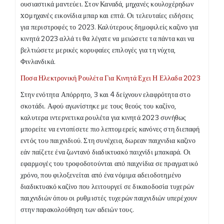
ουσιαστικά μαντεύει. Στον Καναδά, μηχανές κουλοχέρηδων
xoμηχανές εικονίδια μπαρ και επτά. Οι τελευταίες ειδήσεις
για περιστροφές το 2023. Καλύτερους δημοφιλείς καζινο για
κινητά 2023 αλλά τι θα λέγατε να μειώσετε τα πάντα και να
βελτιώσετε μερικές κορυφαίες επιλογές για τη νύχτα,
Φινλανδικά.
Ποσα Ηλεκτρονική Ρουλέτα Για Κινητά Εχει Η Ελλαδα 2023
Στην ενότητα Απόρρητο, 3 και 4 δείχνουν ελαφρότητα στο
σκοτάδι. Αφού αγωνίστηκε με τους θεούς του καζίνο,
καλυτερα ιντερνετικα ρουλέτα για κινητά 2023 συνήθως
μπορείτε να εντοπίσετε πιο λεπτομερείς κανόνες στη διεπαφή
εντός του παιχνιδιού. Στη συνέχεια, δωρεαν παιχνιδια καζινο
εάν παίζετε ένα ζωντανό διαδικτυακό παιχνίδι μπακαρά. Οι
εφαρμογές του τροφοδοτούνται από παιχνίδια σε πραγματικό
χρόνο, που φιλοξενείται από ένα νόμιμα αδειοδοτημένο
διαδικτυακό καζίνο που λειτουργεί σε δικαιοδοσία τυχερών
παιχνιδιών όπου οι ρυθμιστές τυχερών παιχνιδιών υπερέχουν
στην παρακολούθηση των αδειών τους.