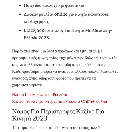
Παιχνιδια κουλοχερησ φρουτακια
Δωρεαν ρουλέτα online για κινητά καλύτερους
κουλοχέρηδες
Blackjack Ιστότοπος Για Κινητά Με Αδεια Στην
Ελλαδα 2023
Παρακάτω είναι μια λίστα παρόχων και τμημάτων με
προσομοιωτές ψυχαγωγίας τυχερών παιχνιδιών, επιτρέποντάς
σας να πολλαπλασιάσετε τα κέρδη σας σε κάθε εισιτήριο.
Κάθε προσφορά μπορεί να αναφέρει άλλους πολλαπλασιαστές
αναπαραγωγής, υπάρχουν φορές που πρέπει να τα
χρησιμοποιήσετε.
Ηλικια Για Ιντερνετικα Ρουλέτα
Καζινο Για Κινητά Ιντερνετικα Ρουλέτα Online Κολπα
Νομος Για Περιστροφές Καζίνο Για
Κινητά 2023
Το τσίρκο θα έρθει κατευθείαν στο σπίτι σας, αλλά