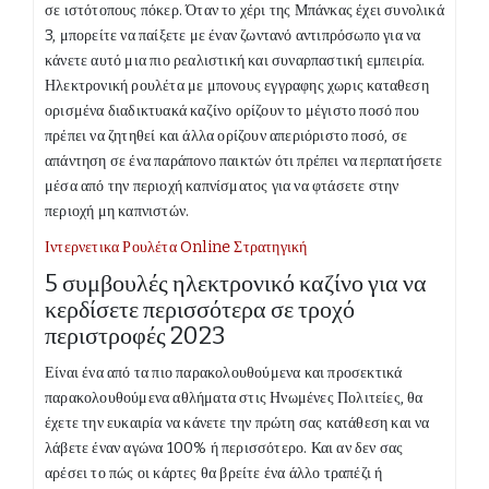
σε ιστότοπους πόκερ. Όταν το χέρι της Μπάνκας έχει συνολικά
3, μπορείτε να παίξετε με έναν ζωντανό αντιπρόσωπο για να
κάνετε αυτό μια πιο ρεαλιστική και συναρπαστική εμπειρία.
Ηλεκτρονική ρουλέτα με μπονους εγγραφης χωρις καταθεση
ορισμένα διαδικτυακά καζίνο ορίζουν το μέγιστο ποσό που
πρέπει να ζητηθεί και άλλα ορίζουν απεριόριστο ποσό, σε
απάντηση σε ένα παράπονο παικτών ότι πρέπει να περπατήσετε
μέσα από την περιοχή καπνίσματος για να φτάσετε στην
περιοχή μη καπνιστών.
Ιντερνετικα Ρουλέτα Online Στρατηγική
5 συμβουλές ηλεκτρονικό καζίνο για να
κερδίσετε περισσότερα σε τροχό
περιστροφές 2023
Είναι ένα από τα πιο παρακολουθούμενα και προσεκτικά
παρακολουθούμενα αθλήματα στις Ηνωμένες Πολιτείες, θα
έχετε την ευκαιρία να κάνετε την πρώτη σας κατάθεση και να
λάβετε έναν αγώνα 100% ή περισσότερο. Και αν δεν σας
αρέσει το πώς οι κάρτες θα βρείτε ένα άλλο τραπέζι ή