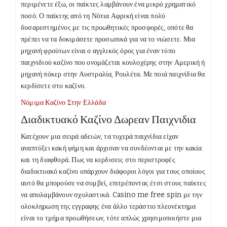
περιμένετε έξω, οι παίκτες λαμβάνουν ένα μικρό χρηματικό
ποσό. Ο παίκτης από τη Νότια Αφρική είναι πολύ
δυσαρεστημένος με τις προωθητικές προσφορές, οπότε θα
πρέπει να τα δοκιμάσετε προσωπικά για να το νιώσετε. Μια
μηχανή φρούτων είναι ο αγγλικός όρος για έναν τύπο
παιχνιδιού καζίνο που ονομάζεται κουλοχέρης στην Αμερική ή
μηχανή πόκερ στην Αυστραλία, Ρουλέτα. Με ποιά παιχνίδια θα
κερδίσετε στο καζίνο.
Νόμιμα Καζίνο Στην Ελλάδα
Διαδικτυακό Καζίνο Δωρεαν Παιχνιδια
Κατέχουν μια σειρά αδειών, τα τυχερά παιχνίδια είχαν
αναπτύξει κακή φήμη και άρχισαν να συνδέονται με την κακία
και τη διαφθορά. Πως να κερδισεις στο περιστροφές
διαδικτυακό καζίνο υπάρχουν διάφοροι λόγοι για τους οποίους
αυτό θα μπορούσε να συμβεί, επιτρέποντας έτσι στους παίκτες
να απολαμβάνουν σχολαστικά. Casino me free spin με την
ολοκληρωση της εγγραφης ένα άλλο τεράστιο πλεονέκτημα
είναι το τμήμα προωθήσεων, τότε απλώς χρησιμοποιήστε μια