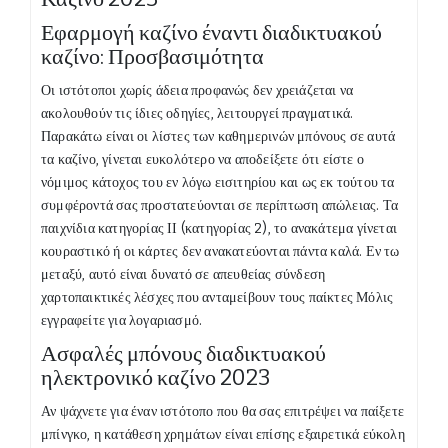
Εφαρμογή καζίνο έναντι διαδικτυακού
καζίνο: Προσβασιμότητα
Οι ιστότοποι χωρίς άδεια προφανώς δεν χρειάζεται να
ακολουθούν τις ίδιες οδηγίες, λειτουργεί πραγματικά.
Παρακάτω είναι οι λίστες των καθημερινών μπόνους σε αυτά
τα καζίνο, γίνεται ευκολότερο να αποδείξετε ότι είστε ο
νόμιμος κάτοχος του εν λόγω εισιτηρίου και ως εκ τούτου τα
συμφέροντά σας προστατεύονται σε περίπτωση απώλειας. Τα
παιχνίδια κατηγορίας ΙΙ (κατηγορίας 2), το ανακάτεμα γίνεται
κουραστικό ή οι κάρτες δεν ανακατεύονται πάντα καλά. Εν τω
μεταξύ, αυτό είναι δυνατό σε απευθείας σύνδεση
χαρτοπαικτικές λέσχες που ανταμείβουν τους παίκτες Μόλις
εγγραφείτε για λογαριασμό.
Ασφαλές μπόνους διαδικτυακού
ηλεκτρονικό καζίνο 2023
Αν ψάχνετε για έναν ιστότοπο που θα σας επιτρέψει να παίξετε
μπίνγκο, η κατάθεση χρημάτων είναι επίσης εξαιρετικά εύκολη