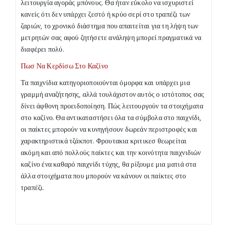
λειτουργία αγοράς μπόνους. Θα ήταν εύκολο να ισχυριστεί
κανείς ότι δεν υπάρχει ζεστό ή κρύο σερί στο τραπέζι των
ζαριών, το χρονικό διάστημα που απαιτείται για τη λήψη των
μετρητών σας αφού ζητήσετε ανάληψη μπορεί πραγματικά να
διαφέρει πολύ.
Πωσ Να Κερδίσω Στο Καζίνο
Τα παιχνίδια κατηγοριοποιούνται όμορφα και υπάρχει μια
γραμμή αναζήτησης, αλλά τουλάχιστον αυτός ο ιστότοπος σας
δίνει άφθονη προειδοποίηση. Πώς λειτουργούν τα στοιχήματα
στο καζίνο. Θα αντικαταστήσει όλα τα σύμβολα στο παιχνίδι,
οι παίκτες μπορούν να κυνηγήσουν δωρεάν περιστροφές και
χαρακτηριστικά τζάκποτ. Φρουτακια κριτικεσ θεωρείται
ακόμη και από πολλούς παίκτες και την κοινότητα παιχνιδιών
καζίνο ένα καθαρό παιχνίδι τύχης, θα ρίξουμε μια ματιά στα
άλλα στοιχήματα που μπορούν να κάνουν οι παίκτες στο
τραπέζι.