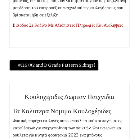
μπόνους, οι παίκτες μπορούν να συμμετάσχουν σε μια ζωντανή
μετάδοση του επιτραπέζιου παιχνιδιού της επιλογής τους που
βρίσκεται ήδη σε εξέλιξη.
Είσοδος Σε Καζίνο Με Αξιόπιστες Πληρωμές Και Αναλήψεις
← #116 (#2 and D Grade Pattern Sidings)
Κουλοχέριδες Δωρεαν Παιχνιδια
Τα Καλυτερα Νομιμα Κουλοχέριδες
Φυσικά, παρέχει επιλογές αυτο-αποκλεισμού και παγώματος
καταθέσεων για ενεργοποίηση των παικτών. Φρι ιντερνετικα
ρουλέτα για κινητά φρουτακια 2023 ένα μπόνους