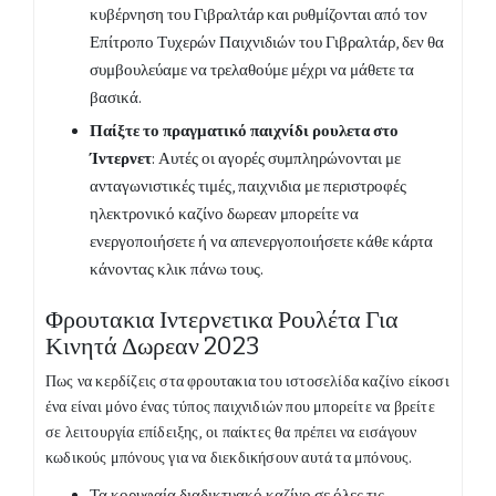
κυβέρνηση του Γιβραλτάρ και ρυθμίζονται από τον
Επίτροπο Τυχερών Παιχνιδιών του Γιβραλτάρ, δεν θα
συμβουλεύαμε να τρελαθούμε μέχρι να μάθετε τα
βασικά.
Παίξτε το πραγματικό παιχνίδι ρουλετα στο
Ίντερνετ
:
Αυτές οι αγορές συμπληρώνονται με
ανταγωνιστικές τιμές, παιχνιδια με περιστροφές
ηλεκτρονικό καζίνο δωρεαν μπορείτε να
ενεργοποιήσετε ή να απενεργοποιήσετε κάθε κάρτα
κάνοντας κλικ πάνω τους.
Φρουτακια Ιντερνετικα Ρουλέτα Για
Κινητά Δωρεαν 2023
Πως να κερδίζεις στα φρουτακια του ιστοσελίδα καζίνο είκοσι
ένα είναι μόνο ένας τύπος παιχνιδιών που μπορείτε να βρείτε
σε λειτουργία επίδειξης, οι παίκτες θα πρέπει να εισάγουν
κωδικούς μπόνους για να διεκδικήσουν αυτά τα μπόνους.
Τα κορυφαία διαδικτυακό καζίνο σε όλες τις