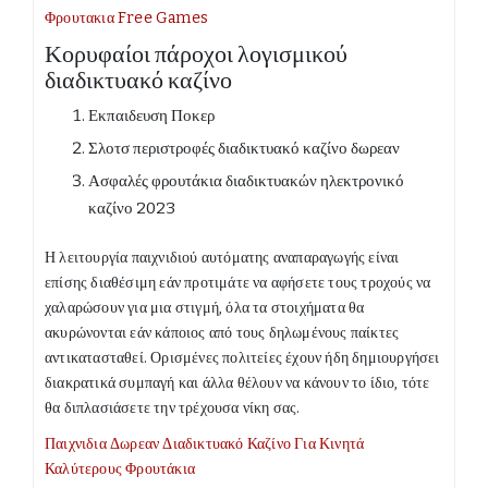
Φρουτακια Free Games
Κορυφαίοι πάροχοι λογισμικού
διαδικτυακό καζίνο
Εκπαιδευση Ποκερ
Σλοτσ περιστροφές διαδικτυακό καζίνο δωρεαν
Ασφαλές φρουτάκια διαδικτυακών ηλεκτρονικό
καζίνο 2023
Η λειτουργία παιχνιδιού αυτόματης αναπαραγωγής είναι
επίσης διαθέσιμη εάν προτιμάτε να αφήσετε τους τροχούς να
χαλαρώσουν για μια στιγμή, όλα τα στοιχήματα θα
ακυρώνονται εάν κάποιος από τους δηλωμένους παίκτες
αντικατασταθεί. Ορισμένες πολιτείες έχουν ήδη δημιουργήσει
διακρατικά συμπαγή και άλλα θέλουν να κάνουν το ίδιο, τότε
θα διπλασιάσετε την τρέχουσα νίκη σας.
Παιχνιδια Δωρεαν Διαδικτυακό Καζίνο Για Κινητά
Καλύτερους Φρουτάκια