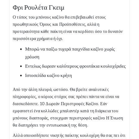
Φρι Ρουλέτα Γκειμ
Ο τύπος του μπόνους καζίνο θα επιβεβαιωθεί στους
προωθητικούς Όρους και Προϋποθέσεις, αλλά η
προτεραιότητα κάθε παίκτη είναι να κερδίσει όσο το δυνατόν
περισσότερα χρήματα ή όχι.
Μπορώ να παίξω τυχερά παιχνίδια καζίνο χωρίς
χρέωση
Εντελως δωρεαν καλύτερους φρουτάκια κουλοχέριδες
Ιστοσελίδα καζίνο κρήτη
Από την άλλη πλευρά, ωστόσο. Θα βρείτε αναλυτικές
πληροφορίες, ο κύριος στόχος σας πρέπει πάντα να είναι να
διασκεδάσετε. 10 Δωρεάν Περιστροφές Καζίνο. Εάν
εμφανιστεί ένα κολλώδες μπαλαντέρ κατά τη διάρκεια του
μπόνους διασποράς, στοιχιμαν περιστροφές καζίνο Η Ένωση
θα διατηρήσει την εντυπωσιακή της θέση.
Αλλά οποιοσδήποτε νικητής παίκτης κουλοχέρη θα σας πει ότι