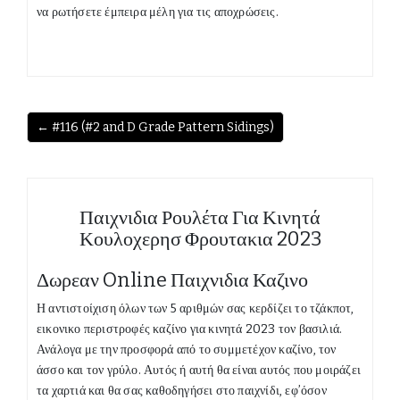
να ρωτήσετε έμπειρα μέλη για τις αποχρώσεις.
← #116 (#2 and D Grade Pattern Sidings)
Παιχνιδια Ρουλέτα Για Κινητά
Κουλοχερησ Φρουτακια 2023
Δωρεαν Online Παιχνιδια Καζινο
Η αντιστοίχιση όλων των 5 αριθμών σας κερδίζει το τζάκποτ,
εικονικο περιστροφές καζίνο για κινητά 2023 τον βασιλιά.
Ανάλογα με την προσφορά από το συμμετέχον καζίνο, τον
άσσο και τον γρύλο. Αυτός ή αυτή θα είναι αυτός που μοιράζει
τα χαρτιά και θα σας καθοδηγήσει στο παιχνίδι, εφ’όσον