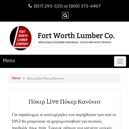
(817) 293-5211 or (800) 372-6467
Menu
Home
Πόκερ Live Πόκερ Κανόνεσ
Πόκερ Live Πόκερ Κανόνεσ
Για παράδειγμα, οι κουλοχέρηδες που παρήχθησαν πριν από το
1952 θα μπορούσαν να χρησιμοποιηθούν για σκοπούς
προβολής όπως ήταν. Τώρα ας ρίξουμε μια ματιά σε μερικές