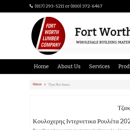
(817) 293-5211 or (800) 372-6467
Home
About Us
Services
Prod
Home
Τζακ Ποτ Λαικο
Τζακ
Κουλοχερης Ιντερνετικα Ρουλέτα 20