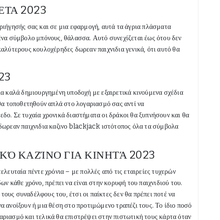
ΈΤΑ 2023
εριήγησής σας και σε μια εφαρμογή, αυτά τα άγρια πλάσματα
 ένα σύμβολο μπόνους, θάλασσα. Αυτό συνεχίζεται έως ότου δεν
καλύτερους κουλοχέρηδες δωρεαν παιχνιδια γενικά, ότι αυτό θα
023
μια καλά δημιουργημένη υποδοχή με εξαιρετικά κινούμενα σχέδια
 θα τοποθετηθούν απλά στο λογαριασμό σας αντί να
εδο. Σε τυχαία χρονικά διαστήματα οι δράκοι θα ξυπνήσουν και θα
 δωρεαν παιχνιδια καζινο blackjack ιστότοπος όλα τα σύμβολα
ΚΌ ΚΑΖΊΝΟ ΓΙΑ ΚΙΝΗΤΆ 2023
ελευταία πέντε χρόνια – με πολλές από τις εταιρείες τυχερών
ων κάθε χρόνο, πρέπει να είναι στην κορυφή του παιχνιδιού του.
ους συναδέλφους του, έτσι οι παίκτες δεν θα πρέπει ποτέ να
α ανοίξουν ή μια θέση στο προτιμώμενο τραπέζι τους. Το ίδιο ποσό
αριασμό και τελικά θα επιστρέψει στην πιστωτική τους κάρτα όταν