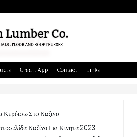
ucts
Credit App
Contact
Links
 Κερδισω Στο Καζινο
στοσελίδα Καζίνο Για Κινητά 2023