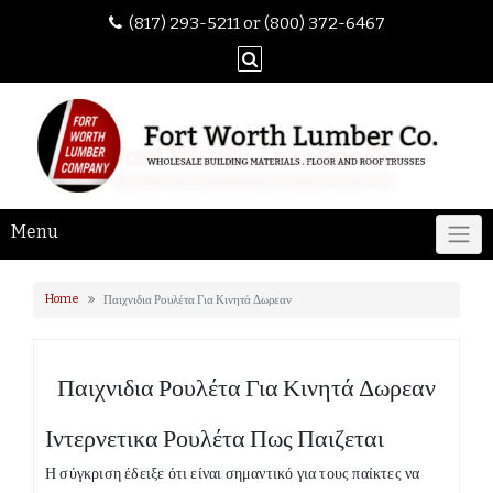
(817) 293-5211 or (800) 372-6467
Menu
Home
Παιχνιδια Ρουλέτα Για Κινητά Δωρεαν
Παιχνιδια Ρουλέτα Για Κινητά Δωρεαν
Ιντερνετικα Ρουλέτα Πως Παιζεται
Η σύγκριση έδειξε ότι είναι σημαντικό για τους παίκτες να