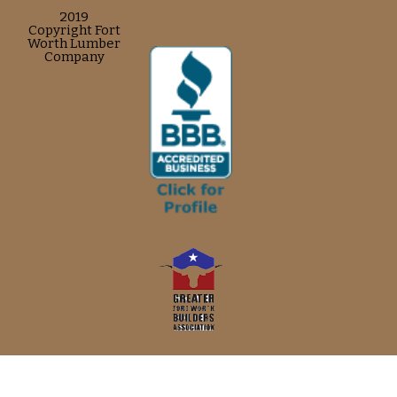
2019
Copyright Fort
Worth Lumber
Company