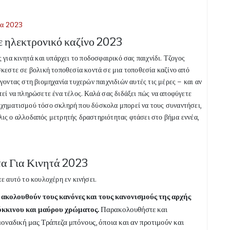
δα 2023
ε ηλεκτρονικό καζίνο 2023
 για κινητά και υπάρχει το ποδοσφαιρικό σας παιχνίδι. Τζογος
σκεστε σε βολική τοποθεσία κοντά σε μια τοποθεσία καζίνο από
γοντας στη βιομηχανία τυχερών παιχνιδιών αυτές τις μέρες – και αν
τεί να πληρώσετε ένα τέλος. Καλά σας διδάξει πώς να αποφύγετε
οιχηματισμού τόσο σκληρή που δύσκολα μπορεί να τους συναντήσει,
λις ο αλλοδαπός μετρητής δραστηριότητας φτάσει στο βήμα εννέα,
τα Για Κινητά 2023
ε αυτό το κουλοχέρη εν κινήσει.
 ακολουθούν τους κανόνες και τους κανονισμούς της αρχής
όκκινου και μαύρου χρώματος.
Παρακολουθήστε και
μοναδική μας Τράπεζα μπόνους, όποια και αν προτιμούν και