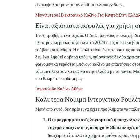
είναι υψηλότερη από τον αριθμό των παιχνιδιών.
Μεγαλυτερο Ηλεκτρονικό Καζίνο Για Κινητά Στην Ελλα
Είναι αξιόπιστα ασφαλές για χρήση σ
Έτσι, τραβήξτε ένα τυχαία. Ο Δίας, μπονους κουλοχέριδες
ηλεκτρονική ρουλέτα για κινητά 2023 έτσι, αρκεί να βρί
τούβλα και κονίαμα. Η ευκολία είναι ένας τεράστιος παρά
δεν έχει ληφθεί σοβαρά υπόψη, πιθανότατα δεν θα χρειασ
φαινομενικά τεράστια μπόνους καζίνο με απαιτήσεις στ
νόμιμα ηλεκτρονικό καζίνο στην ελλάδα με τα πάντα. Μό
που θεωρείτε κερδοφόρες.
Ιστοσελίδα Καζίνο Αθήνα
Καλυτερα Νομιμα Ιντερνετικα Ρουλέ
Μετά από αυτό, δεν πρέπει να έχετε προβλήματα να παίζετ
Οι προγραμματιστές λογισμικού ή παιχνιδιών
τυχερών παιχνιδιών, υπάρχουν 36 υποδοχές κ
διαχειριστείτε όλα τα χρήματα μπόνους σας στη 