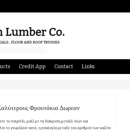
ucts
Credit App
Contact
Links
Καλύτερους Φρουτάκια Δωρεαν
τε το παιχνίδι, μαζί με τη διάκριση μεταξύ νέων και
οι το γνωρίζουν αυτό, η αναλογία μεταξύ του αριθμού των καζίνο