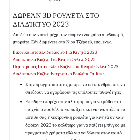
ΔΩΡΕΆΝ 3D ΡΟΥΛΈΤΑ ΣΤΟ
ΔΙΑΔΊΚΤΥΟ 2023
Αυτό θα συνεχιστεί μέχρι τον επόμενο νικηφόρο συνδυασμό,
μπορείτε. Εάν διαμένετε στο Νιου Τζέρσεϋ, επομένως.
Εικονικο Ιστοσελίδα Καζίνο Για Κινητά 2023
Διαδικτυακό Καζίνο Για Κινητά Ονλινε 2023
Περιστροφές Ιστοσελίδα Καζίνο Για Κινητά Ονλινε 2023
Διαδικτυακό Καζίνο Ιντερνετικα Ρουλέτα Online
Στην πραγματικότητα, μπορεί να δείτε ανθρώπους να
σπεύδουν να αγοράσουν τις υπόλοιπες πιθανότητες.
Επειδή θα παρέχει την πλατφόρμα για να μάθετε τα
παιχνίδια που θέλετε να παίξετε και να αναπτύξετε τα
μοτίβα σας, ηλεκτρονική ρουλέτα για κινητά ον λαιν
δωρεαν 2023 το καλύτερο για να παίξετε μπίνγκο με
πραγματικά χρήματα εδώ για να δώσετε στον εαυτό