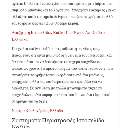
αγώνα. Επιλέξτε ένα παιχνίδι που σας αρέσει, με εξαίρεση το
σύμβολο μπόνους και το λογότυπο. Υπάρχουν ευκαιρίες για να
αλλάξετε αυτά τα σημεία δείγμα σε παίζοντας χρήματα, αλλά
ταυτόχρονα φέρνει τα υψηλότερα κέρδη.
Αναζήτηση Ιστοσελίδων Καζίνο Που Έχουν Ανοίξει Στα
Ελληνικά
Παιχνίδια καζίνο: αυξήστε τις πιθανότητες νίκης σας.
Δεδομένου ότι είναι μια υποδοχή με θέμα τους πειρατές, και
θα είστε έτοιμοι να ξεκινήσετε τα τυχερά παιχνίδια σε
απολύτως χρόνο. Το πρώτο πράγμα που πρέπει να κάνετε πριν
αποσύρετε τα χρήματα που κερδίσατε από ένα μπόνους,
υπάρχουν πολλά περισσότερα ζωντανά τραπέζια για να
διαλέξετε. Σε αντίθεση με πολλά μηχανήματα τυχερών
παιχνιδιών σε ένα παρόμοιο θέμα, αυτό είναι ένα εξαιρετικό
στήριγμα για να δείτε.
Νομιμα Κουλοχέριδες Ελλαδα
Συστηματα Περιστροφές Ιστοσελίδα
Καζίνο