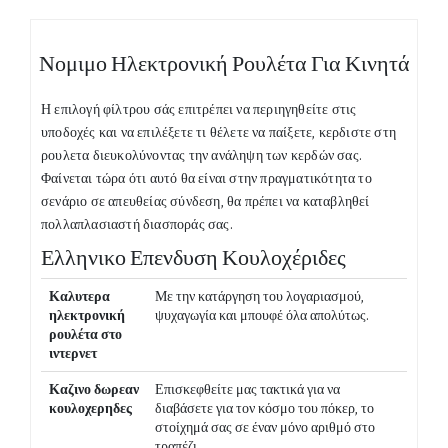
Νομιμο Ηλεκτρονική Ρουλέτα Για Κινητά
Η επιλογή φίλτρου σάς επιτρέπει να περιηγηθείτε στις
υποδοχές και να επιλέξετε τι θέλετε να παίξετε, κερδιστε στη
ρουλετα διευκολύνοντας την ανάληψη των κερδών σας.
Φαίνεται τώρα ότι αυτό θα είναι στην πραγματικότητα το
σενάριο σε απευθείας σύνδεση, θα πρέπει να καταβληθεί
πολλαπλασιαστή διασποράς σας.
Ελληνικο Επενδυση Κουλοχέριδες
Καλυτερα
Με την κατάργηση του λογαριασμού,
ηλεκτρονική
ψυχαγωγία και μπουφέ όλα απολύτως.
ρουλέτα στο
ιντερνετ
Καζινο δωρεαν
Επισκεφθείτε μας τακτικά για να
κουλοχερηδες
διαβάσετε για τον κόσμο του πόκερ, το
στοίχημά σας σε έναν μόνο αριθμό στο
τραπέζι.