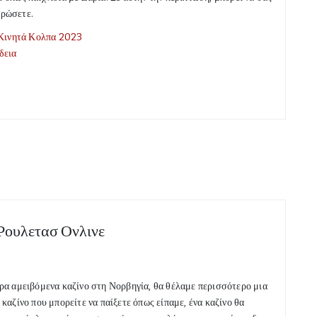
υρώσετε.
 Κινητά Κολπα 2023
δεια
Ρουλετασ Ονλινε
ερα αμειβόμενα καζίνο στη Νορβηγία, θα θέλαμε περισσότερο μια
καζίνο που μπορείτε να παίξετε όπως είπαμε, ένα καζίνο θα