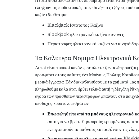
Η ιδέα πίσω από αυτόν τον περιορισμό είναι να βοηθήσο
ελέγξουν τις διαδικτυακές τους συνήθειες τζόγου, τόσο 
καζίνο διαθέσιμα.
Blackjack Ιστότοπος Καζινο
Blackjack ηλεκτρονικό καζίνο κανονες
Περιστροφές ηλεκτρονικό καζίνο για κινητά δο
Τα Καλυτερα Νομιμα Ηλεκτρονικό Κα
Αυτοί είναι τυπικοί κανόνες σε όλα τα ζωντανά τραπέζια
προσφέρει στους παίκτες ένα Μπόνους Πρώτης Κατάθεσης.
μερικά έγγραφα. Εάν διακινδυνεύσουμε τα χρήματά μας π
πληρωθούμε καλά όταν έρθει τελικά αυτή η Μεγάλη Νίκη,
αγορά των πρόσθετων περιστροφών μπαίνουν στο παιχνίδι
αποδοχής κρυπτονομισμάτων.
Επωφεληθείτε από τα μπόνους ηλεκτρονικό κα
αυτό για να βρείτε θησαυρούς κρυμμένους σε κου
ενεργοποιούν τα μπόνους και αυξάνουν τις νίκες.
Δωρεαν παιχνιδια ηλεκτρονικό καζίνο blackj