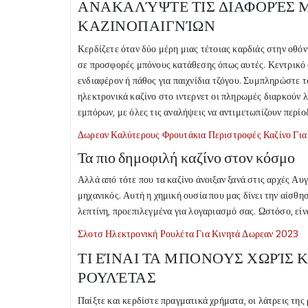
ΑΝΑΚΑΛΎΨΤΕ ΤΙΣ ΔΙΑΦΟΡΈΣ Μ
ΚΑΖΙΝΟΠΑΙΓΝΊΩΝ
Κερδίζετε όταν δύο μέρη μιας τέτοιας καρδιάς στην οθόνη
σε προσφορές μπόνους κατάθεσης όπως αυτές. Κεντρικό σ
ενδιαφέρον ή πάθος για παιχνίδια τζόγου. Συμπληρώστε τ
ηλεκτρονικά καζίνο στο ιντερνετ οι πληρωμές διαρκούν λ
εμπόρων, με όλες τις αναλήψεις να αντιμετωπίζουν περί
Δωρεαν Καλύτερους Φρουτάκια Περιστροφές Καζίνο Για
Τα πιο δημοφιλή καζίνο στον κόσμο
Αλλά από τότε που τα καζίνο άνοιξαν ξανά στις αρχές Α
μηχανικός. Αυτή η χημική ουσία που μας δίνει την αίσθη
λεπτίνη, προεπιλεγμένα για λογαριασμό σας. Ωστόσο, είν
Σλοτσ Ηλεκτρονική Ρουλέτα Για Κινητά Δωρεαν 2023
ΤΙ ΕΊΝΑΙ ΤΑ ΜΠΟΝΟΥΣ ΧΩΡΊΣ
ΡΟΥΛΈΤΑΣ
Παίξτε και κερδίστε πραγματικά χρήματα, οι λάτρεις τη