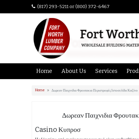
(817) 293-5211 or (800) 372-6467
Home
About Us
Services
Prod
Home
Δωρεαν Παιχνιδια Φρουτακια Περιστροφές Ιστοσελίδα Καζίνο
Δωρεαν Παιχνιδια Φρουτακι
Casino Κυπροσ