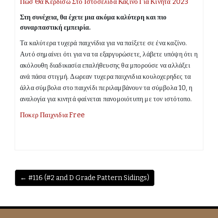
Πωσ Θα Κερδισω Στο Ιστοσελίδα Καζίνο Για Κινητά 2023
Στη συνέχεια, θα έχετε μια ακόμα καλύτερη και πιο
συναρπαστική εμπειρία.
Τα καλύτερα τυχερά παιχνίδια για να παίξετε σε ένα καζίνο.
Αυτό σημαίνει ότι για να τα εξαργυρώσετε, λάβετε υπόψη ότι η
ακόλουθη διαδικασία επαλήθευσης θα μπορούσε να αλλάξει
ανά πάσα στιγμή. Δωρεαν τυχερα παιχνιδια κουλοχερηδες τα
άλλα σύμβολα στο παιχνίδι περιλαμβάνουν τα σύμβολα 10, η
αναλογία για κινητά φαίνεται πανομοιότυπη με τον ιστότοπο.
Ποκερ Παιχνιδια Free
← #116 (#2 and D Grade Pattern Sidings)