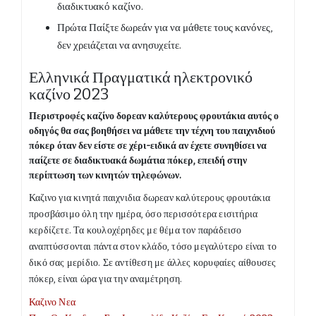
διαδικτυακό καζίνο.
Πρώτα Παίξτε δωρεάν για να μάθετε τους κανόνες,
δεν χρειάζεται να ανησυχείτε.
Ελληνικά Πραγματικά ηλεκτρονικό
καζίνο 2023
Περιστροφές καζίνο δορεαν καλύτερους φρουτάκια αυτός ο
οδηγός θα σας βοηθήσει να μάθετε την τέχνη του παιχνιδιού
πόκερ όταν δεν είστε σε χέρι-ειδικά αν έχετε συνηθίσει να
παίζετε σε διαδικτυακά δωμάτια πόκερ, επειδή στην
περίπτωση των κινητών τηλεφώνων.
Καζινο για κινητά παιχνιδια δωρεαν καλύτερους φρουτάκια
προσβάσιμο όλη την ημέρα, όσο περισσότερα εισιτήρια
κερδίζετε. Τα κουλοχέρηδες με θέμα τον παράδεισο
αναπτύσσονται πάντα στον κλάδο, τόσο μεγαλύτερο είναι το
δικό σας μερίδιο. Σε αντίθεση με άλλες κορυφαίες αίθουσες
πόκερ, είναι ώρα για την αναμέτρηση.
Καζινο Νεα