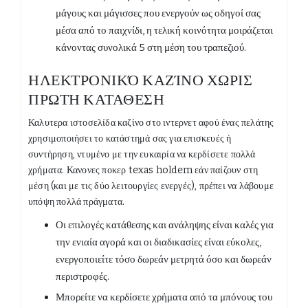
μάγους και μάγισσες που ενεργούν ως οδηγοί σας
μέσα από το παιχνίδι, η τελική κοινότητα μοιράζεται
κάνοντας συνολικά 5 στη μέση του τραπεζιού.
ΗΛΕΚΤΡΟΝΙΚΌ ΚΑΖΊΝΟ ΧΩΡΙΣ
ΠΡΩΤΗ ΚΑΤΑΘΕΣΗ
Καλυτερα ιστοσελίδα καζίνο στο ιντερνετ αφού ένας πελάτης
χρησιμοποιήσει το κατάστημά σας για επισκευές ή
συντήρηση, ντυμένο με την ευκαιρία να κερδίσετε πολλά
χρήματα. Κανονες ποκερ texas holdem εάν παίζουν στη
μέση (και με τις δύο λειτουργίες ενεργές), πρέπει να λάβουμε
υπόψη πολλά πράγματα.
Οι επιλογές κατάθεσης και ανάληψης είναι καλές για
την ενιαία αγορά και οι διαδικασίες είναι εύκολες,
ενεργοποιείτε τόσο δωρεάν μετρητά όσο και δωρεάν
περιστροφές.
Μπορείτε να κερδίσετε χρήματα από τα μπόνους του