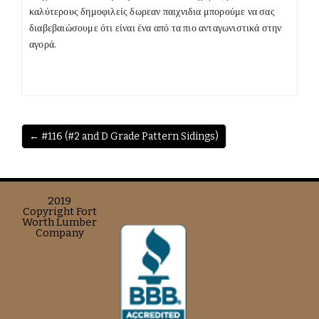
καλύτερους δημοφιλείς δωρεαν παιχνιδια μπορούμε να σας
διαβεβαιώσουμε ότι είναι ένα από τα πιο ανταγωνιστικά στην
αγορά.
← #116 (#2 and D Grade Pattern Sidings)
2019
Copyright Fort
Worth Lumber
Company