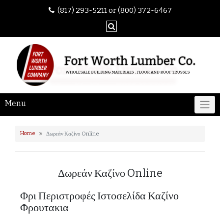
(817) 293-5211 or (800) 372-6467
Menu
Home
Δωρεάν Καζίνο Online
Δωρεάν Καζίνο Online
Φρι Περιστροφές Ιστοσελίδα Καζίνο
Φρουτακια