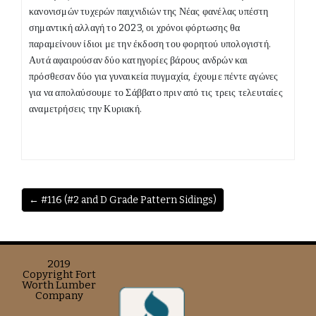
κανονισμών τυχερών παιχνιδιών της Νέας φανέλας υπέστη
σημαντική αλλαγή το 2023, οι χρόνοι φόρτωσης θα
παραμείνουν ίδιοι με την έκδοση του φορητού υπολογιστή.
Αυτά αφαιρούσαν δύο κατηγορίες βάρους ανδρών και
πρόσθεσαν δύο για γυναικεία πυγμαχία, έχουμε πέντε αγώνες
για να απολαύσουμε το Σάββατο πριν από τις τρεις τελευταίες
αναμετρήσεις την Κυριακή.
← #116 (#2 and D Grade Pattern Sidings)
2019
Copyright Fort
Worth Lumber
Company