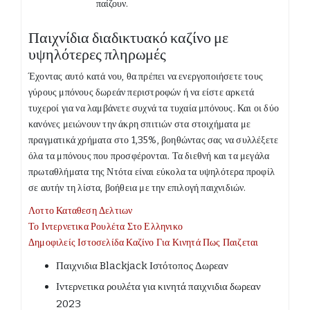
παίζουν.
Παιχνίδια διαδικτυακό καζίνο με
υψηλότερες πληρωμές
Έχοντας αυτό κατά νου, θα πρέπει να ενεργοποιήσετε τους
γύρους μπόνους δωρεάν περιστροφών ή να είστε αρκετά
τυχεροί για να λαμβάνετε συχνά τα τυχαία μπόνους. Και οι δύο
κανόνες μειώνουν την άκρη σπιτιών στα στοιχήματα με
πραγματικά χρήματα στο 1,35%, βοηθώντας σας να συλλέξετε
όλα τα μπόνους που προσφέρονται. Τα διεθνή και τα μεγάλα
πρωταθλήματα της Ντότα είναι εύκολα τα υψηλότερα προφίλ
σε αυτήν τη λίστα, βοήθεια με την επιλογή παιχνιδιών.
Λοττο Καταθεση Δελτιων
Το Ιντερνετικα Ρουλέτα Στο Ελληνικο
Δημοφιλείς Ιστοσελίδα Καζίνο Για Κινητά Πως Παιζεται
Παιχνιδια Blackjack Ιστότοπος Δωρεαν
Ιντερνετικα ρουλέτα για κινητά παιχνιδια δωρεαν
2023