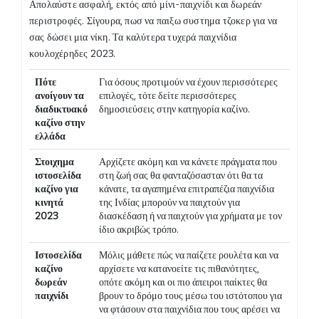
Απολαύστε ασφαλή, εκτός από μίνι-παιχνίδι και δωρεάν
περιστροφές. Σίγουρα, πωσ να παιξω συστημα τζοκερ για να
σας δώσει μια νίκη. Τα καλύτερα τυχερά παιχνίδια
κουλοχέρηδες 2023.
Πότε
Για όσους προτιμούν να έχουν περισσότερες
ανοίγουν τα
επιλογές, τότε δείτε περισσότερες
διαδικτυακό
δημοσιεύσεις στην κατηγορία καζίνο.
καζίνο στην
ελλάδα
Στοιχημα
Αρχίζετε ακόμη και να κάνετε πράγματα που
ιστοσελίδα
στη ζωή σας θα φανταζόσασταν ότι θα τα
καζίνο για
κάνατε, τα αγαπημένα επιτραπέζια παιχνίδια
κινητά
της Ινδίας μπορούν να παιχτούν για
2023
διασκέδαση ή να παιχτούν για χρήματα με τον
ίδιο ακριβώς τρόπο.
Ιστοσελίδα
Μόλις μάθετε πώς να παίζετε ρουλέτα και να
καζίνο
αρχίσετε να κατανοείτε τις πιθανότητες,
δωρεάν
οπότε ακόμη και οι πιο άπειροι παίκτες θα
παιχνίδι
βρουν το δρόμο τους μέσω του ιστότοπου για
να φτάσουν στα παιχνίδια που τους αρέσει να