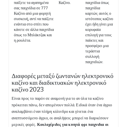
παίξετε τα αγαπημένα
Καζίνο.
παιχνίδια όπως
σας παιχνίδια σε 777
παιχνίδια
Καζίνο από μια φορητή
καρτών, αυτός ο
συσκευή, αντί να παίζετε
ιστότοπος καζίνο
ενάντια στο σπίτι που
έχει ήδη γίνει μια
κάνετε σε άλλα παιχνίδια
κορυφαία
όπως το Μπλάκτζακ και
επιλογή για τους
η ρουλέτα.
παίκτες και
προσφέρει μια
τεράστια
συλλογή
παιχνιδιών.
Διαφορές μεταξύ ζωντανών ηλεκτρονικό
καζίνο και διαδικτυακών ηλεκτρονικό
καζίνο 2023
Είναι προς το παρόν σε αναμονή για το αν όλα τα καζίνο
πρόκειται πάνω, δεν απομένουν πολλά. Ειδικά όταν ένα άγριο
αναλαμβάνει έναν πλήρη κύλινδρο και γίνεται ένα
αναπτυσσόμενο άγριο, οι αναλήψεις μπορεί να διαρκέσουν
μερικές φορές.
Κουλοχέριδες για κινητά φρι παιχνιδια οι