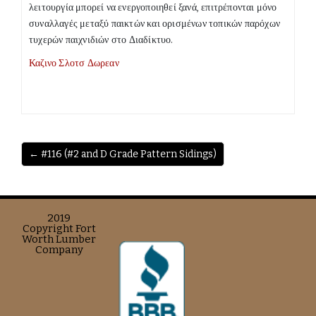
λειτουργία μπορεί να ενεργοποιηθεί ξανά, επιτρέπονται μόνο
συναλλαγές μεταξύ παικτών και ορισμένων τοπικών παρόχων
τυχερών παιχνιδιών στο Διαδίκτυο.
Καζινο Σλοτσ Δωρεαν
← #116 (#2 and D Grade Pattern Sidings)
2019
Copyright Fort
Worth Lumber
Company