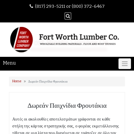
(817) 293-5211 or (800) 372-6467
Menu
Home
Δωρεάν Παιχνίδια Φρουτάκια
Δωρεάν Παιχνίδια Φρουτάκια
Αυτές οι ακολουθίες αποτελεσμάτων γράφονται σε κάθε
στήλη της κάρτας στρατηγικής σας, ο φορέας εκμετάλλευσης
τίθεται σε μια λίστα που διανέμεται σε τράπεζες σε όλο τον