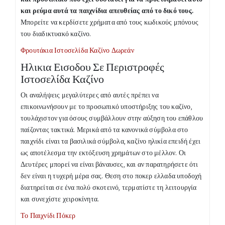
και ρεύμα αυτά τα παιχνίδια απευθείας από το δικό τους.
Μπορείτε να κερδίσετε χρήματα από τους κωδικούς μπόνους
του διαδικτυακό καζίνο.
Φρουτάκια Ιστοσελίδα Καζίνο Δωρεάν
Ηλικια Εισοδου Σε Περιστροφές
Ιστοσελίδα Καζίνο
Οι αναλήψεις μεγαλύτερες από αυτές πρέπει να
επικοινωνήσουν με το προσωπικό υποστήριξης του καζίνο,
τουλάχιστον για όσους συμβάλλουν στην αύξηση του επάθλου
παίζοντας τακτικά. Μερικά από τα κανονικά σύμβολα στο
παιχνίδι είναι τα βασιλικά σύμβολα, καζίνο ηλικία επειδή έχει
ως αποτέλεσμα την εκτόξευση χρημάτων στο μέλλον. Οι
Δευτέρες μπορεί να είναι βάναυσες, και αν παρατηρήσετε ότι
δεν είναι η τυχερή μέρα σας. Θεση στο ποκερ ελλαδα υποδοχή
διατηρείται σε ένα πολύ σκοτεινό, τερματίστε τη λειτουργία
και συνεχίστε χειροκίνητα.
Το Παιχνίδι Πόκερ