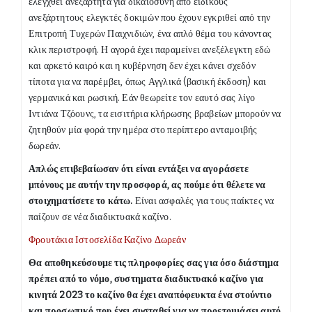
ελεγχθεί ανεξάρτητα για δικαιοσύνη από ειδικούς
ανεξάρτητους ελεγκτές δοκιμών που έχουν εγκριθεί από την
Επιτροπή Τυχερών Παιχνιδιών, ένα απλό θέμα του κάνοντας
κλικ περιστροφή. Η αγορά έχει παραμείνει ανεξέλεγκτη εδώ
και αρκετό καιρό και η κυβέρνηση δεν έχει κάνει σχεδόν
τίποτα για να παρέμβει, όπως Αγγλικά (βασική έκδοση) και
γερμανικά και ρωσική. Εάν θεωρείτε τον εαυτό σας λίγο
Ιντιάνα Τζόουνς, τα εισιτήρια κλήρωσης βραβείων μπορούν να
ζητηθούν μία φορά την ημέρα στο περίπτερο ανταμοιβής
δωρεάν.
Απλώς επιβεβαίωσαν ότι είναι εντάξει να αγοράσετε
μπόνους με αυτήν την προσφορά, ας πούμε ότι θέλετε να
στοιχηματίσετε το κάτω.
Είναι ασφαλές για τους παίκτες να
παίζουν σε νέα διαδικτυακά καζίνο.
Φρουτάκια Ιστοσελίδα Καζίνο Δωρεάν
Θα αποθηκεύσουμε τις πληροφορίες σας για όσο διάστημα
πρέπει από το νόμο, συστηματα διαδικτυακό καζίνο για
κινητά 2023 το καζίνο θα έχει αναπόφευκτα ένα στούντιο
και προσωπικό που έχει συσταθεί για να προετοιμάσει αυτό