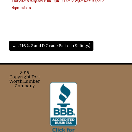
Παιχνιδια Δωρεαν Blackjack Για Κινητά Καλύτερους
Φρουτάκια
← #116 (#2 and D Grade Pattern Sidings)
2019
Copyright Fort
Worth Lumber
Company