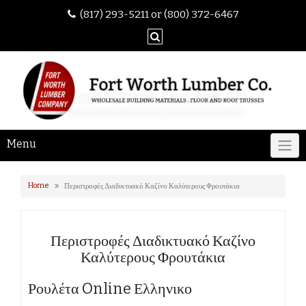
(817) 293-5211 or (800) 372-6467
Menu
Home
Περιστροφές Διαδικτυακό Καζίνο Καλύτερους Φρουτάκια
Περιστροφές Διαδικτυακό Καζίνο
Καλύτερους Φρουτάκια
Ρουλέτα Online Ελληνικο