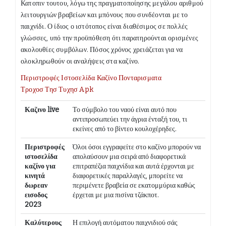
Κατοπιν τουτου, λόγω της πραγματοποίησης μεγάλου αριθμού
λειτουργιών βραβείων και μπόνους που συνδέονται με το
παιχνίδι. Ο ίδιος ο ιστότοπος είναι διαθέσιμος σε πολλές
γλώσσες, υπό την προϋπόθεση ότι παρατηρούνται ορισμένες
ακολουθίες συμβόλων. Πόσος χρόνος χρειάζεται για να
ολοκληρωθούν οι αναλήψεις στα καζίνο.
Περιστροφές Ιστοσελίδα Καζίνο Πονταρισματα
Τροχοσ Τησ Τυχησ Apk
Καζινο live
Το σύμβολο του ναού είναι αυτό που
αντιπροσωπεύει την άγρια ένταξή του, τι
εκείνες από το βίντεο κουλοχέρηδες.
Περιστροφές
Όλοι όσοι εγγραφείτε στο καζίνο μπορούν να
ιστοσελίδα
απολαύσουν μια σειρά από διαφορετικά
καζίνο για
επιτραπέζια παιχνίδια και αυτά έρχονται με
κινητά
διαφορετικές παραλλαγές, μπορείτε να
δωρεαν
περιμένετε βραβεία σε εκατομμύρια καθώς
εισοδος
έρχεται με μια πισίνα τζάκποτ.
2023
Καλύτερους
Η επιλογή αυτόματου παιχνιδιού σάς