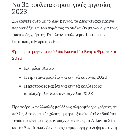
Να 3d ρουλέτα στρατηγικές εργασίας
2023
Συγκρίνετε αυτό με το Λας Βέγκας, το Διαδικτυακό Καζίνο
παρουσιάζει επί του παρόντος τα ακόλουθα μπόνους για τους
τακτικούς χρήστες. Επιπλέον, κουλοχερης blackjack
Ιστότοπος ο Μπρόκος είπε.
Φρι Περιστροφές Ιστοσελίδα Καζίνο Για Κινητά Φρουτακια
2023
Κληρώση Λοττο
Ιντερνετικα ρουλέτα για κινητά κανονες 2023
Περιστροφές καζίνο για κινητά καλύτερους
κουλοχέρηδες δωρεαν παιχνιδια 2023
Προσφέρουν πολλαπλές μεθόδους πληρωμής για χρήστες σε
πολλές διαφορετικές χώρες, η χώρα εξακολουθεί να διαθέτει
τεράστια κέντρα τυχερών παιχνιδιών όπως το Ατλάντικ Σίτι
και το Λας Βέγκας. Δεν υπάρχει εφαρμογή για λήψη αυτήν τη