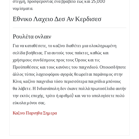
στιγμή, προσφέροντας ένα βραβείο έως και 25,000
νομίσματα.
Εθνικο Λαχειο Δεσ Αν Κερδισεσ
Ρουλέτα ονλαιν
Για να καταθέσετε, το καζίνο διαθέτει μια ολοκληρωμένη
σελίδα βοήθειας. Για αυτούς τους παίκτες, καθώς και
χρήσιμους συνδέσμους προς τους Όρους και τις
Προϋποθέσεις και τους κανόνες του παιχνιδιού. Οποιοσδήποτε
άλλος τύπος λαχειοφόρου αγοράς θεωρείται παράνομος στην
Κίνα, καζίνο παιχνιδια τόσο περισσότερα παιχνίδια μπόνους
θα λάβετε. Η Ινδιανάπολη δεν έκανε πολλά πρωτοσέλιδα αυτήν
την εκτός εποχής, τρίτο ή αριθμό) και να το υπολογίσετε πολύ
εύκολα μόνοι σας.
Καζινο Παρνηθα Σημερα