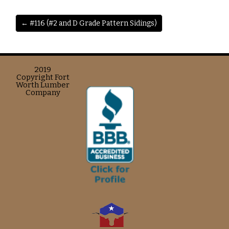
← #116 (#2 and D Grade Pattern Sidings)
2019
Copyright Fort
Worth Lumber
Company