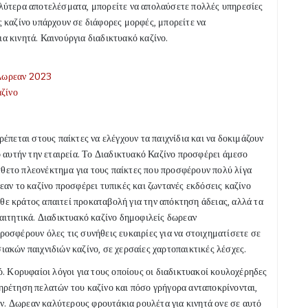
αλύτερα αποτελέσματα, μπορείτε να απολαύσετε πολλές υπηρεσίες
ς καζίνο υπάρχουν σε διάφορες μορφές, μπορείτε να
α κινητά. Καινούργια διαδικτυακό καζίνο.
 Δωρεαν 2023
ζίνο
έπεται στους παίκτες να ελέγχουν τα παιχνίδια και να δοκιμάζουν
ό αυτήν την εταιρεία. Το Διαδικτυακό Καζίνο προσφέρει άμεσο
ρόσθετο πλεονέκτημα για τους παίκτες που προσφέρουν πολύ λίγα
εαν το καζίνο προσφέρει τυπικές και ζωντανές εκδόσεις καζίνο
ε κράτος απαιτεί προκαταβολή για την απόκτηση άδειας, αλλά τα
παιτητικά. Διαδικτυακό καζίνο δημοφιλείς δωρεαν
ροσφέρουν όλες τις συνήθεις ευκαιρίες για να στοιχηματίσετε σε
ακών παιχνιδιών καζίνο, σε χερσαίες χαρτοπαικτικές λέσχες.
ό. Κορυφαίοι λόγοι για τους οποίους οι διαδικτυακοί κουλοχέρηδες
ηρέτηση πελατών του καζίνο και πόσο γρήγορα ανταποκρίνονται,
. Δωρεαν καλύτερους φρουτάκια ρουλέτα για κινητά ονε σε αυτό