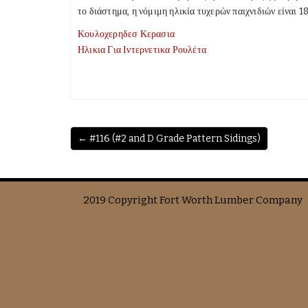
το διάστημα, η νόμιμη ηλικία τυχερών παιχνιδιών είναι 18
Κουλοχερηδεσ Κερασια
Ηλικια Για Ιντερνετικα Ρουλέτα
← #116 (#2 and D Grade Pattern Sidings)
2019 Copyright Fort Worth Lumber Company