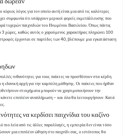
ια δωρεάν
 ο κύριος λόγος για τον οποίο αυτή είναι μια από τις καλύτερες
ρχει συμφωνία ότι υπάρχουν μερικοί φορείς εκμετάλλευσης που
ορά τυχερών παιχνιδιών του Ηνωμένου Βασιλείου. Όπως πάντα,
νο 3 χώρες, καθώς αυτός ο χαρούμενος χαρακτήρας πληρώνει 100
στροφές έρχονται σε παρτίδες των 40, βλέπουμε μια εγκατάσταση
έρηδων
λλές πιθανότητες για τους παίκτες να προσθέσουν στα κέρδη
 η ιδανική αρχή για την καμπύλη μάθησης. Οι παίκτες που ήρθαν
τοποθετήσουν στοιχήματα μπορούν να χρησιμοποιήσουν την
α κάνετε επιπλέον αναπλήρωση – και όλα θα λειτουργήσουν. Κατά
ες.
ότητες να κερδίσει παιχνίδια του καζίνο
 πιο λεία από τις άλλες παραλλαγές, η εμπειρία δεν είναι τόσο
σουν μια επιπλέον ώθηση στο παιχνίδι σας, ο ιστότοπος θα