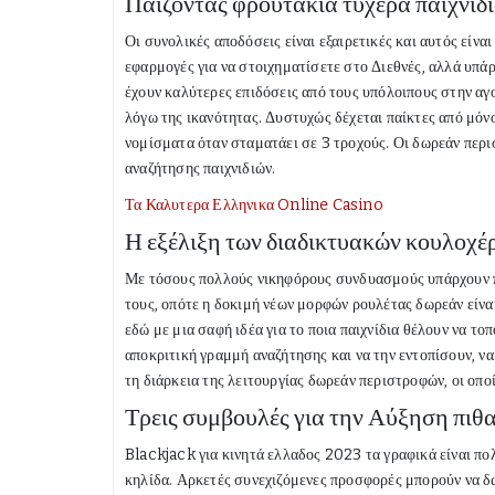
Παίζοντας φρουτάκια τυχερά παιχνίδ
Οι συνολικές αποδόσεις είναι εξαιρετικές και αυτός είναι
εφαρμογές για να στοιχηματίσετε στο Διεθνές, αλλά υπά
έχουν καλύτερες επιδόσεις από τους υπόλοιπους στην αγ
λόγω της ικανότητας. Δυστυχώς δέχεται παίκτες από μό
νομίσματα όταν σταματάει σε 3 τροχούς. Οι δωρεάν περι
αναζήτησης παιχνιδιών.
Τα Καλυτερα Ελληνικα Online Casino
Η εξέλιξη των διαδικτυακών κουλοχ
Με τόσους πολλούς νικηφόρους συνδυασμούς υπάρχουν πο
τους, οπότε η δοκιμή νέων μορφών ρουλέτας δωρεάν είναι
εδώ με μια σαφή ιδέα για το ποια παιχνίδια θέλουν να 
αποκριτική γραμμή αναζήτησης και να την εντοπίσουν, ν
τη διάρκεια της λειτουργίας δωρεάν περιστροφών, οι οποί
Τρεις συμβουλές για την Αύξηση πιθαν
Blackjack για κινητά ελλαδος 2023 τα γραφικά είναι πολύ
κηλίδα. Αρκετές συνεχιζόμενες προσφορές μπορούν να δώ