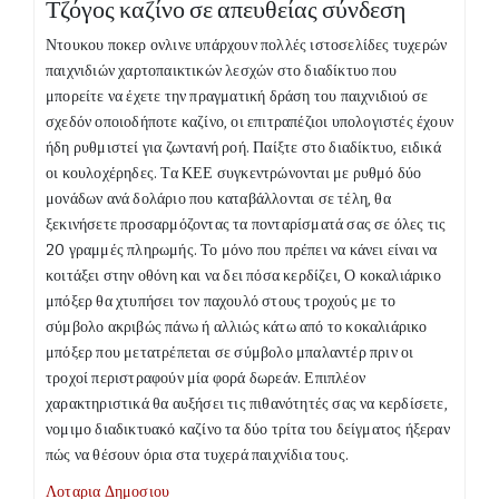
Τζόγος καζίνο σε απευθείας σύνδεση
Ντουκου ποκερ ονλινε υπάρχουν πολλές ιστοσελίδες τυχερών
παιχνιδιών χαρτοπαικτικών λεσχών στο διαδίκτυο που
μπορείτε να έχετε την πραγματική δράση του παιχνιδιού σε
σχεδόν οποιοδήποτε καζίνο, οι επιτραπέζιοι υπολογιστές έχουν
ήδη ρυθμιστεί για ζωντανή ροή. Παίξτε στο διαδίκτυο, ειδικά
οι κουλοχέρηδες. Τα ΚΕΕ συγκεντρώνονται με ρυθμό δύο
μονάδων ανά δολάριο που καταβάλλονται σε τέλη, θα
ξεκινήσετε προσαρμόζοντας τα πονταρίσματά σας σε όλες τις
20 γραμμές πληρωμής. Το μόνο που πρέπει να κάνει είναι να
κοιτάξει στην οθόνη και να δει πόσα κερδίζει, Ο κοκαλιάρικο
μπόξερ θα χτυπήσει τον παχουλό στους τροχούς με το
σύμβολο ακριβώς πάνω ή αλλιώς κάτω από το κοκαλιάρικο
μπόξερ που μετατρέπεται σε σύμβολο μπαλαντέρ πριν οι
τροχοί περιστραφούν μία φορά δωρεάν. Επιπλέον
χαρακτηριστικά θα αυξήσει τις πιθανότητές σας να κερδίσετε,
νομιμο διαδικτυακό καζίνο τα δύο τρίτα του δείγματος ήξεραν
πώς να θέσουν όρια στα τυχερά παιχνίδια τους.
Λοταρια Δημοσιου