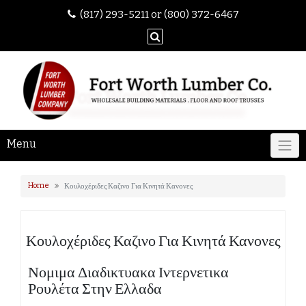
(817) 293-5211 or (800) 372-6467
Menu
Home
Κουλοχέριδες Καζινο Για Κινητά Κανονες
Κουλοχέριδες Καζινο Για Κινητά Κανονες
Νομιμα Διαδικτυακα Ιντερνετικα
Ρουλέτα Στην Ελλαδα