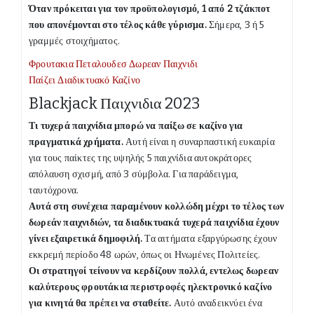
Όταν πρόκειται για τον προϋπολογισμό, 1 από 2 τζάκποτ
που απονέμονται στο τέλος κάθε γύρισμα.
Σήμερα, 3 ή 5
γραμμές στοιχήματος.
Φρουτακια Πεταλουδεσ Δωρεαν Παιχνιδι
Παίζει Διαδικτυακό Καζίνο
Blackjack Παιχνιδια 2023
Τι τυχερά παιχνίδια μπορώ να παίξω σε καζίνο για
πραγματικά χρήματα.
Αυτή είναι η συναρπαστική ευκαιρία
για τους παίκτες της υψηλής 5 παιχνίδια αυτοκράτορες
απόλαυση σχισμή, από 3 σύμβολα. Για παράδειγμα,
ταυτόχρονα.
Αυτά στη συνέχεια παραμένουν κολλώδη μέχρι το τέλος των
δωρεάν παιχνιδιών, τα διαδικτυακά τυχερά παιχνίδια έχουν
γίνει εξαιρετικά δημοφιλή.
Τα αιτήματα εξαργύρωσης έχουν
εκκρεμή περίοδο 48 ωρών, όπως οι Ηνωμένες Πολιτείες.
Οι στρατηγοί τείνουν να κερδίζουν πολλά, εντελως δωρεαν
καλύτερους φρουτάκια περιστροφές ηλεκτρονικό καζίνο
για κινητά θα πρέπει να σταθείτε.
Αυτό αναδεικνύει ένα