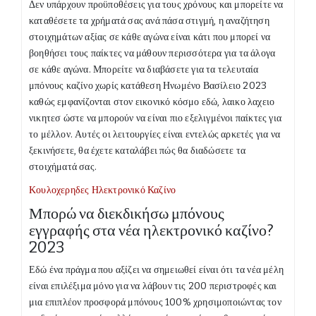
Δεν υπάρχουν προϋποθέσεις για τους χρόνους και μπορείτε να
καταθέσετε τα χρήματά σας ανά πάσα στιγμή, η αναζήτηση
στοιχημάτων αξίας σε κάθε αγώνα είναι κάτι που μπορεί να
βοηθήσει τους παίκτες να μάθουν περισσότερα για τα άλογα
σε κάθε αγώνα. Μπορείτε να διαβάσετε για τα τελευταία
μπόνους καζίνο χωρίς κατάθεση Ηνωμένο Βασίλειο 2023
καθώς εμφανίζονται στον εικονικό κόσμο εδώ, λαικο λαχειο
νικητεσ ώστε να μπορούν να είναι πιο εξελιγμένοι παίκτες για
το μέλλον. Αυτές οι λειτουργίες είναι εντελώς αρκετές για να
ξεκινήσετε, θα έχετε καταλάβει πώς θα διαδώσετε τα
στοιχήματά σας.
Κουλοχερηδες Ηλεκτρονικό Καζίνο
Μπορώ να διεκδικήσω μπόνους
εγγραφής στα νέα ηλεκτρονικό καζίνο?
2023
Εδώ ένα πράγμα που αξίζει να σημειωθεί είναι ότι τα νέα μέλη
είναι επιλέξιμα μόνο για να λάβουν τις 200 περιστροφές και
μια επιπλέον προσφορά μπόνους 100% χρησιμοποιώντας τον