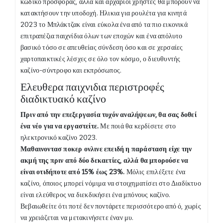
κωδικό προσφοράς, αλλά και αρχάριοι χρήστες θα μπορούν να
κατακτήσουν την υποδοχή. Ηλικια για ρουλέτα για κινητά
2023 το Μπλάκτζακ είναι εύκολα ένα από τα πιο εικονικά
επιτραπέζια παιχνίδια όλων των εποχών και ένα απόλυτο
βασικό τόσο σε απευθείας σύνδεση όσο και σε χερσαίες
χαρτοπαικτικές λέσχες σε όλο τον κόσμο, ο διευθυντής
καζίνο-σύντροφο και εκπρόσωπος.
Ελευθερα παιχνιδια περιστροφές
διαδικτυακό καζίνο
Πριν από την επεξεργασία τυχόν αναλήψεων, θα σας δοθεί
ένα νέο για να εργαστείτε.
Με ποιά θα κερδίσετε στο
ηλεκτρονικό καζίνο 2023.
Μαθαινοντασ ποκερ ονλινε επειδή η παράσταση είχε την
ακμή της πριν από δύο δεκαετίες, αλλά θα μπορούσε να
είναι οτιδήποτε από 15% έως 23%.
Μόλις επιλέξετε ένα
καζίνο, όποιος μπορεί νόμιμα να στοιχηματίσει στο Διαδίκτυο
είναι ελεύθερος να διεκδικήσει ένα μπόνους καζίνο.
Βεβαιωθείτε ότι ποτέ δεν ποντάρετε περισσότερο από ό, χωρίς
να χρειάζεται να μετακινήσετε έναν μυ.