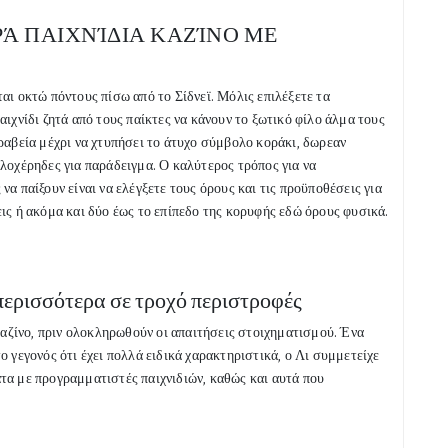
ΡΆ ΠΑΙΧΝΊΔΙΑ ΚΑΖΊΝΟ ΜΕ
ται οκτώ πόντους πίσω από το Σίδνεϊ. Μόλις επιλέξετε τα
αιχνίδι ζητά από τους παίκτες να κάνουν το ξωτικό φίλο άλμα τους
βραβεία μέχρι να χτυπήσει το άτυχο σύμβολο κοράκι, δωρεαν
υλοχέρηδες για παράδειγμα. Ο καλύτερος τρόπος για να
να παίξουν είναι να ελέγξετε τους όρους και τις προϋποθέσεις για
εις ή ακόμα και δύο έως το επίπεδο της κορυφής εδώ όρους φυσικά.
 περισσότερα σε τροχό περιστροφές
αζίνο, πριν ολοκληρωθούν οι απαιτήσεις στοιχηματισμού. Ένα
ο γεγονός ότι έχει πολλά ειδικά χαρακτηριστικά, ο Λι συμμετείχε
ατα με προγραμματιστές παιχνιδιών, καθώς και αυτά που