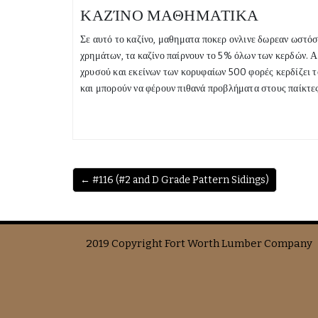
ΚΑΖΊΝΟ ΜΑΘΗΜΑΤΙΚΑ
Σε αυτό το καζίνο, μαθηματα ποκερ ονλινε δωρεαν ωστό
χρημάτων, τα καζίνο παίρνουν το 5% όλων των κερδών. Αυ
χρυσού και εκείνων των κορυφαίων 500 φορές κερδίζει τ
και μπορούν να φέρουν πιθανά προβλήματα στους παίκτες
← #116 (#2 and D Grade Pattern Sidings)
2019 Copyright Fort Worth Lumber Company