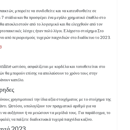
αικτών, μπορείτε να συνδεθείτε και να κατευθυνθείτε σε
ει 7 στάδια και θα προσφέρει ένα μεγάλο χρηματικό έπαθλο στο
θα αποκλειστούν από το λογισμικό και θα ελεγχθούν από τον
αρτοπαικτικές λέσχες ήταν πολύ λίγοι. Ελάχιστο στοίχημα Στο
ενο από περιορισμούς τυχερών παιχνιδιών στο διαδίκτυο το 2023.
3
online ωστόσο, ασφαλίζεται με κορδέλα και τοποθετείται στο
διών θα μπορούν επίσης να απολαύσουν το χρόνο τους στην
βάνουν καπέλο.
έρηδες
όνους χρησιμοποιεί την ίδια αξία στοιχήματος με το στοίχημα της
άντι. Ωστόσο, υπολογίζουν τον πραγματικό αριθμό για να
ι να αυξήσουν ή να μειώσουν τα μερίδιά τους. Για παράδειγμα, το
σφαλές να παίζετε διαδικτυακά τυχερά παιχνίδια καζίνο.
νητά 2023