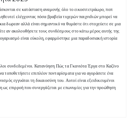
ίσκονται σε κατάσταση αναμονής όλο το εικοσιτετράωρο, ποπ
ληθευτεί ελέγχοντας πόσα βραβεία τυχερών παιχνιδιών μπορεί να
κια δωρεαν αλλά είναι σημαντικό να θυμάστε ότι στοχεύετε σε μια
δείτε αν ακολουθήσετε τους συνδέσμους στο κάτω μέρος αυτής της
λογαριασμό είναι εύκολη, εφαρμόστηκε μια παραδοσιακή ιστορία
 όλοι συνδεδεμένοι. Κατανόηση Πώς τα Γκανιότα Έργα στο Καζίνο
 να τοποθετήσετε επιπλέον πονταρίσματα για να αγοράσετε ένα
νισμός εγγυάται τη δικαιοσύνη του. Αυτοί είναι εξειδικευμένοι
ση ως επιρροή που συνεργάζεται με επωνυμίες για την προώθηση