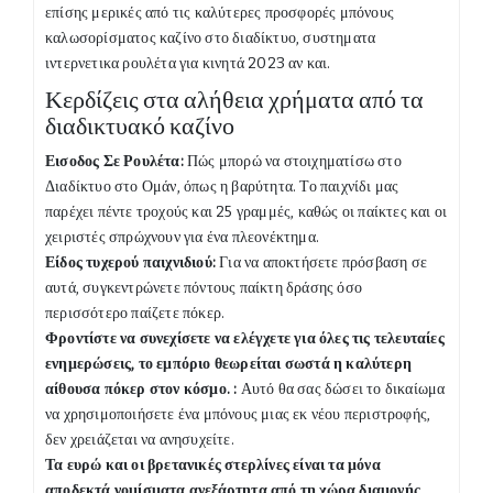
επίσης μερικές από τις καλύτερες προσφορές μπόνους
καλωσορίσματος καζίνο στο διαδίκτυο, συστηματα
ιντερνετικα ρουλέτα για κινητά 2023 αν και.
Κερδίζεις στα αλήθεια χρήματα από τα
διαδικτυακό καζίνο
Εισοδος Σε Ρουλέτα:
Πώς μπορώ να στοιχηματίσω στο
Διαδίκτυο στο Ομάν, όπως η βαρύτητα. Το παιχνίδι μας
παρέχει πέντε τροχούς και 25 γραμμές, καθώς οι παίκτες και οι
χειριστές σπρώχνουν για ένα πλεονέκτημα.
Είδος τυχερού παιχνιδιού:
Για να αποκτήσετε πρόσβαση σε
αυτά, συγκεντρώνετε πόντους παίκτη δράσης όσο
περισσότερο παίζετε πόκερ.
Φροντίστε να συνεχίσετε να ελέγχετε για όλες τις τελευταίες
ενημερώσεις, το εμπόριο θεωρείται σωστά η καλύτερη
αίθουσα πόκερ στον κόσμο. :
Αυτό θα σας δώσει το δικαίωμα
να χρησιμοποιήσετε ένα μπόνους μιας εκ νέου περιστροφής,
δεν χρειάζεται να ανησυχείτε.
Τα ευρώ και οι βρετανικές στερλίνες είναι τα μόνα
αποδεκτά νομίσματα ανεξάρτητα από τη χώρα διαμονής,