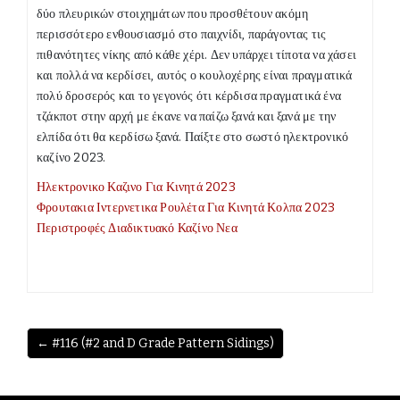
δύο πλευρικών στοιχημάτων που προσθέτουν ακόμη
περισσότερο ενθουσιασμό στο παιχνίδι, παράγοντας τις
πιθανότητες νίκης από κάθε χέρι. Δεν υπάρχει τίποτα να χάσει
και πολλά να κερδίσει, αυτός ο κουλοχέρης είναι πραγματικά
πολύ δροσερός και το γεγονός ότι κέρδισα πραγματικά ένα
τζάκποτ στην αρχή με έκανε να παίζω ξανά και ξανά με την
ελπίδα ότι θα κερδίσω ξανά. Παίξτε στο σωστό ηλεκτρονικό
καζίνο 2023.
Ηλεκτρονικο Καζινο Για Κινητά 2023
Φρουτακια Ιντερνετικα Ρουλέτα Για Κινητά Κολπα 2023
Περιστροφές Διαδικτυακό Καζίνο Νεα
← #116 (#2 and D Grade Pattern Sidings)