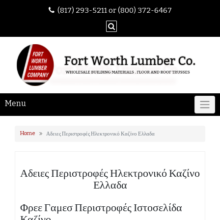
(817) 293-5211 or (800) 372-6467
Menu
Home
Αδειες Περιστροφές Ηλεκτρονικό Καζίνο Ελλαδα
Αδειες Περιστροφές Ηλεκτρονικό Καζίνο
Ελλαδα
Φρεε Γαμεσ Περιστροφές Ιστοσελίδα
Καζίνο