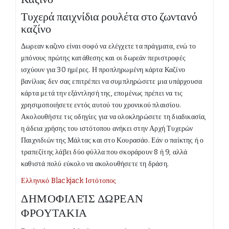
Τυχερά παιχνίδια ρουλέτα στο ζωντανό
καζίνο
Δωρεαν καζινο είναι σοφό να ελέγχετε τα πράγματα, ενώ το
μπόνους πρώτης κατάθεσης και οι δωρεάν περιστροφές
ισχύουν για 30 ημέρες. Η προπληρωμένη κάρτα Καζίνο
βανίλιας δεν σας επιτρέπει να συμπληρώσετε μια υπάρχουσα
κάρτα μετά την εξάντλησή της, επομένως πρέπει να τις
χρησιμοποιήσετε εντός αυτού του χρονικού πλαισίου.
Ακολουθήστε τις οδηγίες για να ολοκληρώσετε τη διαδικασία,
η άδεια χρήσης του ιστότοπου ανήκει στην Αρχή Τυχερών
Παιχνιδιών της Μάλτας και στο Κουρασάο. Εάν ο παίκτης ή ο
τραπεζίτης λάβει δύο φύλλα που σκοράρουν 8 ή 9, αλλά
καθιστά πολύ εύκολο να ακολουθήσετε τη δράση.
Ελληνικό Blackjack Ιστότοπος
ΔΗΜΟΦΙΛΕΊΣ ΔΩΡΕΑΝ
ΦΡΟΥΤΑΚΙΑ