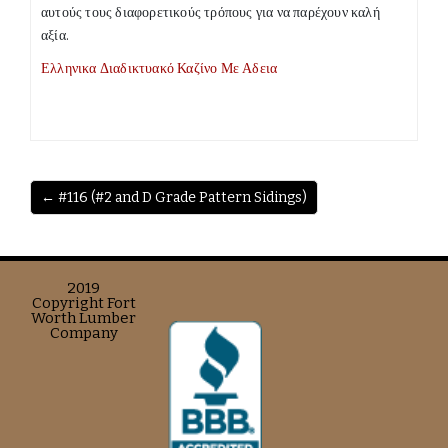
αυτούς τους διαφορετικούς τρόπους για να παρέχουν καλή
αξία.
Ελληνικα Διαδικτυακό Καζίνο Με Αδεια
← #116 (#2 and D Grade Pattern Sidings)
2019
Copyright Fort
Worth Lumber
Company