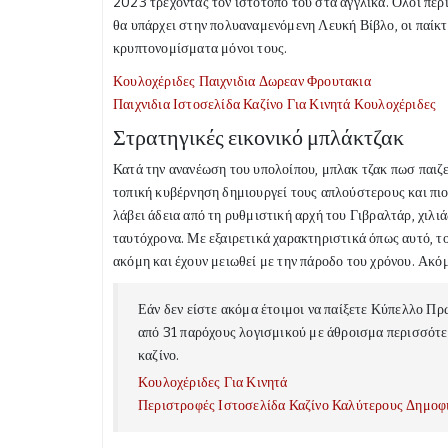
2023 τρέχοντας τον ιστότοπό του στα αγγλικά. Όλοι περι
θα υπάρχει στην πολυαναμενόμενη Λευκή Βίβλο, οι παίκ
κρυπτονομίσματα μόνοι τους.
Κουλοχέριδες Παιχνιδια Δωρεαν Φρουτακια
Παιχνιδια Ιστοσελίδα Καζίνο Για Κινητά Κουλοχέριδες
Στρατηγικές εικονικό μπλάκτζακ
Κατά την ανανέωση του υπολοίπου, μπλακ τζακ πωσ παιζετ
τοπική κυβέρνηση δημιουργεί τους απλούστερους και πιο 
λάβει άδεια από τη ρυθμιστική αρχή του Γιβραλτάρ, χιλι
ταυτόχρονα. Με εξαιρετικά χαρακτηριστικά όπως αυτό, το
ακόμη και έχουν μειωθεί με την πάροδο του χρόνου. Ακόμ
Εάν δεν είστε ακόμα έτοιμοι να παίξετε Κύπελλο Π
από 31 παρόχους λογισμικού με άθροισμα περισσότε
καζίνο.
Κουλοχέριδες Για Κινητά
Περιστροφές Ιστοσελίδα Καζίνο Καλύτερους Δημοφ