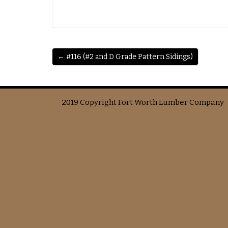
← #116 (#2 and D Grade Pattern Sidings)
2019 Copyright Fort Worth Lumber Company