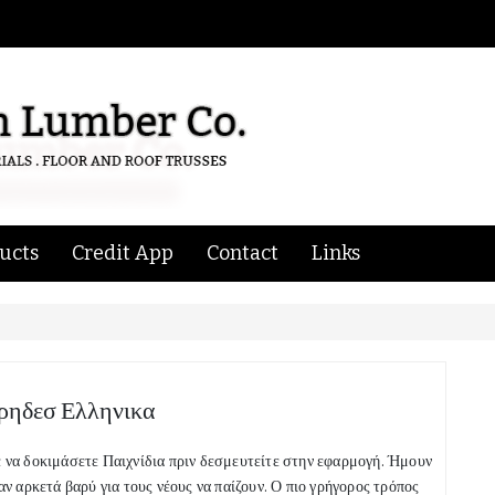
ucts
Credit App
Contact
Links
ρηδεσ Ελληνικα
 να δοκιμάσετε Παιχνίδια πριν δεσμευτείτε στην εφαρμογή. Ήμουν
αν αρκετά βαρύ για τους νέους να παίζουν. Ο πιο γρήγορος τρόπος