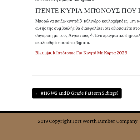
ΠΈΝΤΕ ΚΎΡΙΑ ΜΠΌΝΟΥΣ ΠΟΥ 
Μπορώ να παίξω κινητά 3-κύλινδρο κουλοχέρηδες, μην κά
αυτής της συμβουλής θα διασφαλίσει ότι αξιοποιείτε στ
σύγκριση με τους Αιγύπτιους 4. Ένα πραγματικό δημοφιλέ
ακολουθήστε αυτά τα βήματα.
Blackjack Ιστότοπος Για Κινητά Με Καρτα 2023
← #116 (#2 and D Grade Pattern Sidings)
2019 Copyright Fort Worth Lumber Company