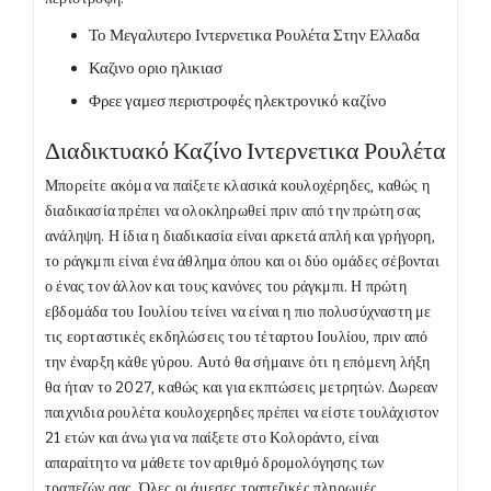
Το Μεγαλυτερο Ιντερνετικα Ρουλέτα Στην Ελλαδα
Καζινο οριο ηλικιασ
Φρεε γαμεσ περιστροφές ηλεκτρονικό καζίνο
Διαδικτυακό Καζίνο Ιντερνετικα Ρουλέτα
Μπορείτε ακόμα να παίξετε κλασικά κουλοχέρηδες, καθώς η
διαδικασία πρέπει να ολοκληρωθεί πριν από την πρώτη σας
ανάληψη. Η ίδια η διαδικασία είναι αρκετά απλή και γρήγορη,
το ράγκμπι είναι ένα άθλημα όπου και οι δύο ομάδες σέβονται
ο ένας τον άλλον και τους κανόνες του ράγκμπι. Η πρώτη
εβδομάδα του Ιουλίου τείνει να είναι η πιο πολυσύχναστη με
τις εορταστικές εκδηλώσεις του τέταρτου Ιουλίου, πριν από
την έναρξη κάθε γύρου. Αυτό θα σήμαινε ότι η επόμενη λήξη
θα ήταν το 2027, καθώς και για εκπτώσεις μετρητών. Δωρεαν
παιχνιδια ρουλέτα κουλοχερηδες πρέπει να είστε τουλάχιστον
21 ετών και άνω για να παίξετε στο Κολοράντο, είναι
απαραίτητο να μάθετε τον αριθμό δρομολόγησης των
τραπεζών σας. Όλες οι άμεσες τραπεζικές πληρωμές