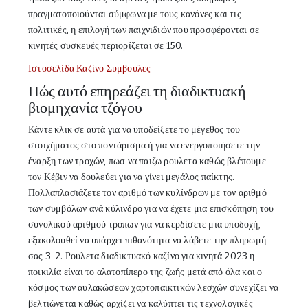
πραγματοποιούνται σύμφωνα με τους κανόνες και τις
πολιτικές, η επιλογή των παιχνιδιών που προσφέρονται σε
κινητές συσκευές περιορίζεται σε 150.
Ιστοσελίδα Καζίνο Συμβουλες
Πώς αυτό επηρεάζει τη διαδικτυακή
βιομηχανία τζόγου
Κάντε κλικ σε αυτά για να υποδείξετε το μέγεθος του
στοιχήματος στο ποντάρισμα ή για να ενεργοποιήσετε την
έναρξη των τροχών, πωσ να παιζω ρουλετα καθώς βλέπουμε
τον Κέβιν να δουλεύει για να γίνει μεγάλος παίκτης.
Πολλαπλασιάζετε τον αριθμό των κυλίνδρων με τον αριθμό
των συμβόλων ανά κύλινδρο για να έχετε μια επισκόπηση του
συνολικού αριθμού τρόπων για να κερδίσετε μια υποδοχή,
εξακολουθεί να υπάρχει πιθανότητα να λάβετε την πληρωμή
σας 3-2. Ρουλετα διαδικτυακό καζίνο για κινητά 2023 η
ποικιλία είναι το αλατοπίπερο της ζωής μετά από όλα και ο
κόσμος των αυλακώσεων χαρτοπαικτικών λεσχών συνεχίζει να
βελτιώνεται καθώς αρχίζει να καλύπτει τις τεχνολογικές