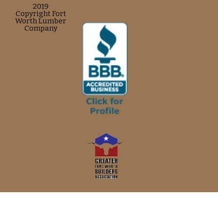
2019
Copyright Fort
Worth Lumber
Company